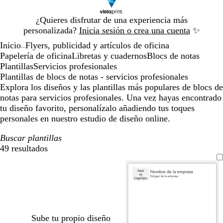
Diapositiva
¿Quieres disfrutar de una experiencia más
1
personalizada?
Inicia sesión o crea una cuenta
✨
de
Inicio
Flyers, publicidad y artículos de oficina
1
...
Papelería de oficina
Libretas y cuadernos
Blocs de notas
Plantillas
Servicios profesionales
Plantillas de blocs de notas - servicios profesionales
Explora los diseños y las plantillas más populares de blocs de
notas para servicios profesionales. Una vez hayas encontrado
tu diseño favorito, personalízalo añadiendo tus toques
personales en nuestro estudio de diseño online.
Buscar plantillas
49 resultados
Filtros
Sube tu propio diseño