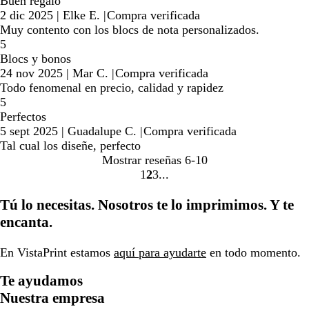
Buen regalo
2 dic 2025
|
Elke E.
|
Compra verificada
Muy contento con los blocs de nota personalizados.
5
Blocs y bonos
24 nov 2025
|
Mar C.
|
Compra verificada
Todo fenomenal en precio, calidad y rapidez
5
Perfectos
5 sept 2025
|
Guadalupe C.
|
Compra verificada
Tal cual los diseñe, perfecto
Mostrar reseñas
6-10
1
2
3
ir
ir
ir
a
a
a
Tú lo necesitas. Nosotros te lo imprimimos. Y te
la
la
la
encanta.
página
página
página
1
2
3
En VistaPrint estamos
aquí para ayudarte
en todo momento.
Te ayudamos
Nuestra empresa