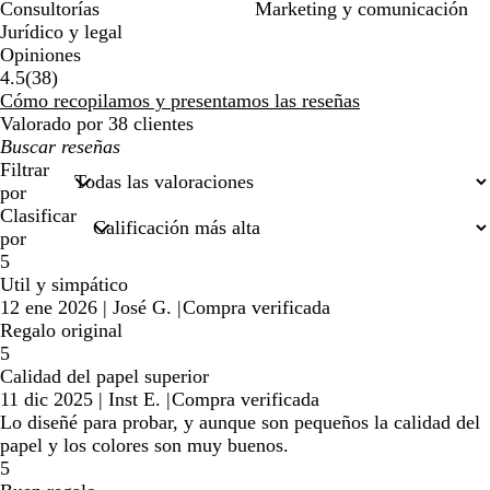
Consultorías
Marketing y comunicación
Jurídico y legal
Opiniones
38
4.5
(
38
)
reseñas
Cómo recopilamos y presentamos las reseñas
Valorado por 38 clientes
Mis
búsquedas
Filtrar
por
Clasificar
por
5
Util y simpático
12 ene 2026
|
José G.
|
Compra verificada
Regalo original
5
Calidad del papel superior
11 dic 2025
|
Inst E.
|
Compra verificada
Lo diseñé para probar, y aunque son pequeños la calidad del
papel y los colores son muy buenos.
5