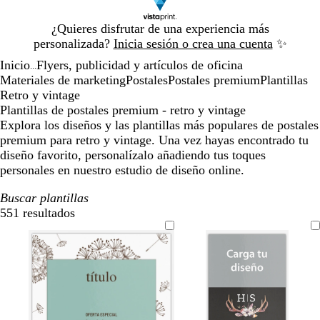
Diapositiva
¿Quieres disfrutar de una experiencia más
1
personalizada?
Inicia sesión o crea una cuenta
✨
de
Inicio
Flyers, publicidad y artículos de oficina
1
...
Materiales de marketing
Postales
Postales premium
Plantillas
Retro y vintage
Plantillas de postales premium - retro y vintage
Explora los diseños y las plantillas más populares de postales
premium para retro y vintage. Una vez hayas encontrado tu
diseño favorito, personalízalo añadiendo tus toques
personales en nuestro estudio de diseño online.
Buscar plantillas
551 resultados
Filtros