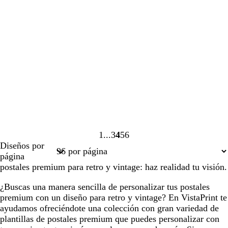
1
3
4
5
6
Página
Página
Página
Página
Página
Diseños por
1
3
4
5
6
página
postales premium para retro y vintage: haz realidad tu visión.
¿Buscas una manera sencilla de personalizar tus postales
premium con un diseño para retro y vintage? En VistaPrint te
ayudamos ofreciéndote una colección con gran variedad de
plantillas de postales premium que puedes personalizar con