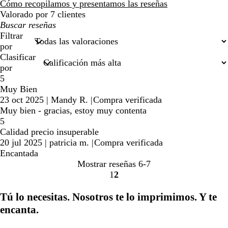
reseñas
Cómo recopilamos y presentamos las reseñas
Valorado por 7 clientes
Mis
búsquedas
Filtrar
por
Clasificar
por
5
Muy Bien
23 oct 2025
|
Mandy R.
|
Compra verificada
Muy bien - gracias, estoy muy contenta
5
Calidad precio insuperable
20 jul 2025
|
patricia m.
|
Compra verificada
Encantada
Mostrar reseñas
6-7
1
2
Ir
Ir
a
a
Tú lo necesitas. Nosotros te lo imprimimos. Y te
la
la
encanta.
página
página