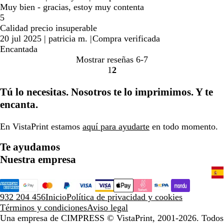
Muy bien - gracias, estoy muy contenta
5
Calidad precio insuperable
20 jul 2025
|
patricia m.
|
Compra verificada
Encantada
Mostrar reseñas
6-7
1
2
Ir
Ir
a
a
Tú lo necesitas. Nosotros te lo imprimimos. Y te
la
la
encanta.
página
página
En VistaPrint estamos
aquí para ayudarte
en todo momento.
Te ayudamos
Nuestra empresa
932 204 456
Inicio
Política de privacidad y cookies
Términos y condiciones
Aviso legal
Una empresa de CIMPRESS
© VistaPrint, 2001-2026. Todos