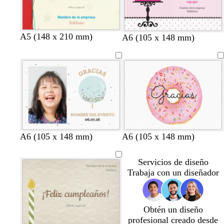
a
c
d
u
e
r
m
o
a
A5 (148 x 210 mm)
r
t
r
c
a
r
A6 (105 x 148 mm)
r
o
o
o
r
z
o
s
s
s
e
u
s
a
t
a
m
l
a
c
a
c
a
c
c
l
d
l
l
l
a
o
a
a
a
r
r
r
r
o
o
o
o
b
b
b
b
A6 (105 x 148 mm)
A6 (105 x 148 mm)
l
l
l
l
a
a
a
a
Servicios de diseño
n
n
n
n
Trabaja con un diseñador
c
c
c
c
o
o
o
o
Obtén un diseño
profesional creado desde