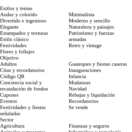
Estilos y temas
Audaz y colorido
Minimalista
Divertido e ingenioso
Moderno y sencillo
Elegante
Naturaleza y paisajes
Estampados y texturas
Patriotismo y fuerzas
Estilo clásico
armadas
Festividades
Retro y vintage
Flores y follajes
Objetivo
Adultos
Guateques y fiestas caseras
Citas y recordatorios
Inauguraciones
Código QR
Infancia
Conciencia social y
Mudanzas
recaudación de fondos
Navidad
Cupones
Rebajas y liquidación
Eventos
Recordatorios
Festividades y fiestas
Se vende
señaladas
Sector
Agricultura
Finanzas y seguros
Animales y mascotas
Informática y tecnología