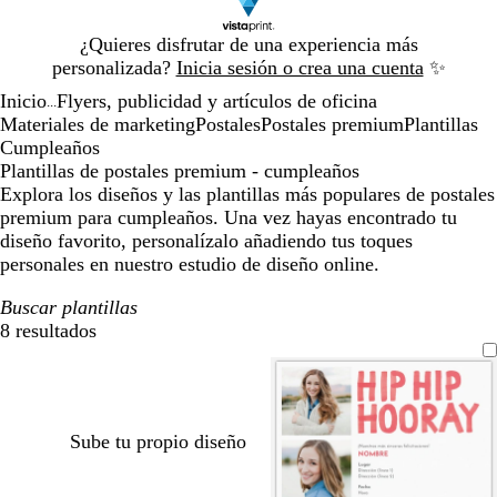
Diapositiva
¿Quieres disfrutar de una experiencia más
1
personalizada?
Inicia sesión o crea una cuenta
✨
de
Inicio
Flyers, publicidad y artículos de oficina
1
...
Materiales de marketing
Postales
Postales premium
Plantillas
Cumpleaños
Plantillas de postales premium - cumpleaños
Explora los diseños y las plantillas más populares de postales
premium para cumpleaños. Una vez hayas encontrado tu
diseño favorito, personalízalo añadiendo tus toques
personales en nuestro estudio de diseño online.
Buscar plantillas
8 resultados
Filtros
Sube tu propio diseño