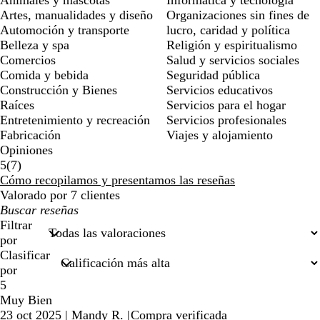
Artes, manualidades y diseño
Organizaciones sin fines de
Automoción y transporte
lucro, caridad y política
Belleza y spa
Religión y espiritualismo
Comercios
Salud y servicios sociales
Comida y bebida
Seguridad pública
Construcción y Bienes
Servicios educativos
Raíces
Servicios para el hogar
Entretenimiento y recreación
Servicios profesionales
Fabricación
Viajes y alojamiento
Opiniones
7
5
(
7
)
reseñas
Cómo recopilamos y presentamos las reseñas
Valorado por 7 clientes
Mis
búsquedas
Filtrar
por
Clasificar
por
5
Muy Bien
23 oct 2025
|
Mandy R.
|
Compra verificada