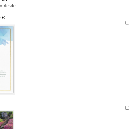
do desde
 €