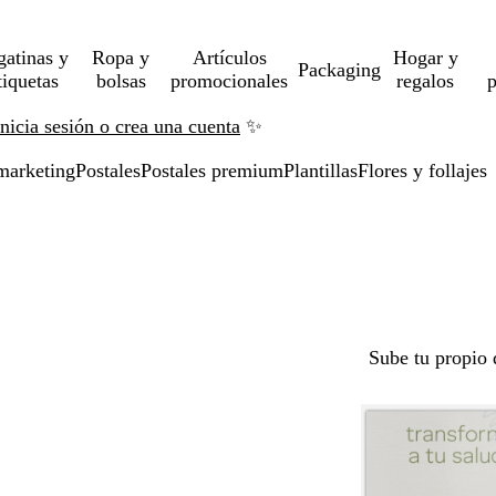
gatinas y
Ropa y
Artículos
Hogar y
Packaging
tiquetas
bolsas
promocionales
regalos
p
Inicia sesión o crea una cuenta
✨
marketing
Postales
Postales premium
Plantillas
Flores y follajes
Sube tu propio 