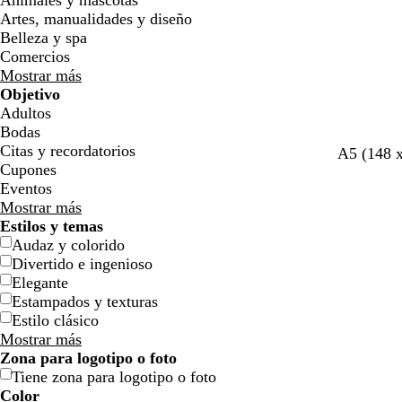
Animales y mascotas
Artes, manualidades y diseño
Belleza y spa
Comercios
Mostrar más
Objetivo
Adultos
Bodas
Citas y recordatorios
g
g
g
g
v
A5 (148 
Cupones
r
r
r
r
e
Eventos
i
i
i
i
r
Mostrar más
s
s
s
s
d
Estilos y temas
c
c
c
c
e
Audaz y colorido
l
l
l
l
o
Divertido e ingenioso
a
a
a
a
l
Elegante
r
r
r
r
i
Estampados y texturas
o
o
o
o
v
Estilo clásico
a
Mostrar más
Zona para logotipo o foto
Tiene zona para logotipo o foto
Color