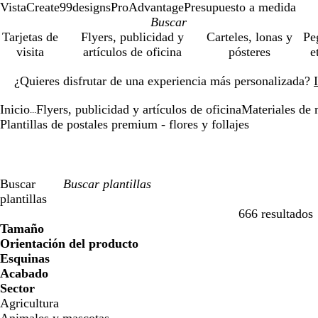
VistaCreate
99designs
ProAdvantage
Presupuesto a medida
Tarjetas de
Flyers, publicidad y
Carteles, lonas y
Pe
visita
artículos de oficina
pósteres
e
Diapositiva
¿Quieres disfrutar de una experiencia más personalizada?
1
de
Inicio
Flyers, publicidad y artículos de oficina
Materiales de 
1
...
Plantillas de postales premium - flores y follajes
Buscar
plantillas
666 resultados
Filtros
Tamaño
Orientación del producto
Esquinas
Acabado
Sector
Agricultura