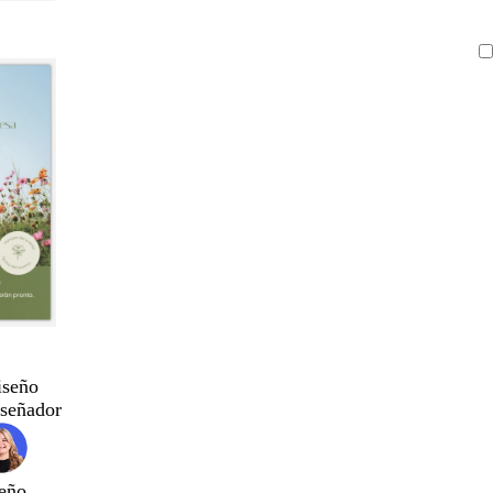
iseño
iseñador
eño