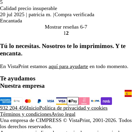
5
Calidad precio insuperable
20 jul 2025
|
patricia m.
|
Compra verificada
Encantada
Mostrar reseñas
6-7
1
2
Ir
Ir
a
a
Tú lo necesitas. Nosotros te lo imprimimos. Y te
la
la
encanta.
página
página
En VistaPrint estamos
aquí para ayudarte
en todo momento.
Te ayudamos
Nuestra empresa
932 204 456
Inicio
Política de privacidad y cookies
Términos y condiciones
Aviso legal
Una empresa de CIMPRESS
© VistaPrint, 2001-2026. Todos
los derechos reservados.