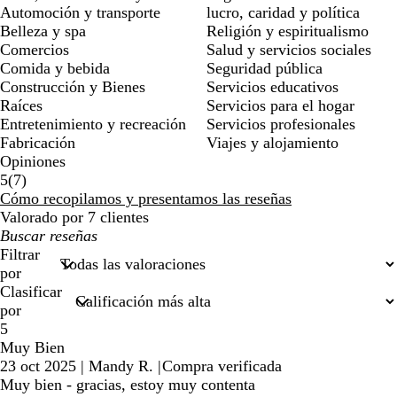
Automoción y transporte
lucro, caridad y política
Belleza y spa
Religión y espiritualismo
Comercios
Salud y servicios sociales
Comida y bebida
Seguridad pública
Construcción y Bienes
Servicios educativos
Raíces
Servicios para el hogar
Entretenimiento y recreación
Servicios profesionales
Fabricación
Viajes y alojamiento
Opiniones
7
5
(
7
)
reseñas
Cómo recopilamos y presentamos las reseñas
Valorado por 7 clientes
Mis
búsquedas
Filtrar
por
Clasificar
por
5
Muy Bien
23 oct 2025
|
Mandy R.
|
Compra verificada
Muy bien - gracias, estoy muy contenta