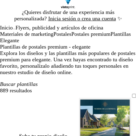
Diapositiva
¿Quieres disfrutar de una experiencia más
1
personalizada?
Inicia sesión o crea una cuenta
✨
de
Inicio
Flyers, publicidad y artículos de oficina
1
...
Materiales de marketing
Postales
Postales premium
Plantillas
Elegante
Plantillas de postales premium - elegante
Explora los diseños y las plantillas más populares de postales
premium para elegante. Una vez hayas encontrado tu diseño
favorito, personalízalo añadiendo tus toques personales en
nuestro estudio de diseño online.
Buscar plantillas
889 resultados
Filtros