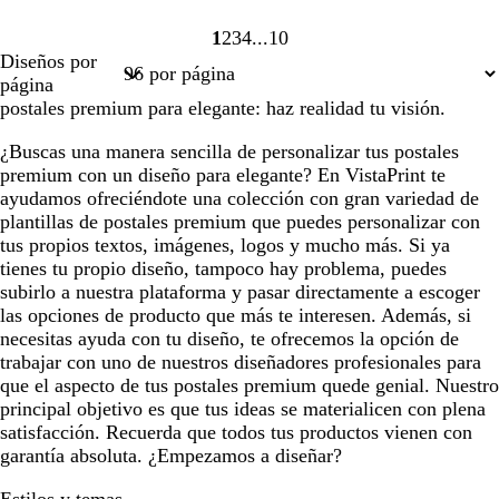
1
2
3
4
10
Página
Página
Página
Página
Página
Diseños por
1
2
3
4
10
página
postales premium para elegante: haz realidad tu visión.
¿Buscas una manera sencilla de personalizar tus postales
premium con un diseño para elegante? En VistaPrint te
ayudamos ofreciéndote una colección con gran variedad de
plantillas de postales premium que puedes personalizar con
tus propios textos, imágenes, logos y mucho más. Si ya
tienes tu propio diseño, tampoco hay problema, puedes
subirlo a nuestra plataforma y pasar directamente a escoger
las opciones de producto que más te interesen. Además, si
necesitas ayuda con tu diseño, te ofrecemos la opción de
trabajar con uno de nuestros diseñadores profesionales para
que el aspecto de tus postales premium quede genial. Nuestro
principal objetivo es que tus ideas se materialicen con plena
satisfacción. Recuerda que todos tus productos vienen con
garantía absoluta. ¿Empezamos a diseñar?
Estilos y temas