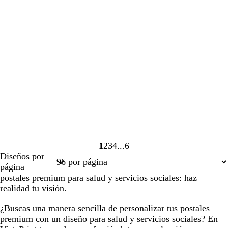
1
2
3
4
6
Página
Página
Página
Página
Página
Diseños por
1
2
3
4
6
página
postales premium para salud y servicios sociales: haz
realidad tu visión.
¿Buscas una manera sencilla de personalizar tus postales
premium con un diseño para salud y servicios sociales? En