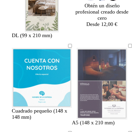
o
Obtén un diseño
profesional creado desde
cero
Desde 12,00 €
c
g
n
DL (99 x 210 mm)
r
r
e
e
i
g
m
s
r
a
o
o
s
c
u
r
o
a
t
n
s
a
g
Cuadrado pequeño (148 x
z
u
a
a
m
r
148 mm)
p
p
m
p
p
A5 (148 x 210 mm)
u
r
r
l
a
i
ú
ú
a
ú
ú
l
q
a
m
r
s