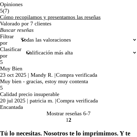
Opiniones
7
5
(
7
)
reseñas
Cómo recopilamos y presentamos las reseñas
Valorado por 7 clientes
Mis
búsquedas
Filtrar
por
Clasificar
por
5
Muy Bien
23 oct 2025
|
Mandy R.
|
Compra verificada
Muy bien - gracias, estoy muy contenta
5
Calidad precio insuperable
20 jul 2025
|
patricia m.
|
Compra verificada
Encantada
Mostrar reseñas
6-7
1
2
Ir
Ir
a
a
Tú lo necesitas. Nosotros te lo imprimimos. Y te
la
la