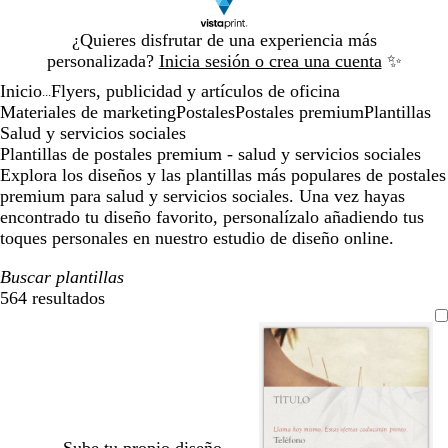
Diapositiva
¿Quieres disfrutar de una experiencia más
1
personalizada?
Inicia sesión o crea una cuenta
✨
de
Inicio
Flyers, publicidad y artículos de oficina
1
...
Materiales de marketing
Postales
Postales premium
Plantillas
Salud y servicios sociales
Plantillas de postales premium - salud y servicios sociales
Explora los diseños y las plantillas más populares de postales
premium para salud y servicios sociales. Una vez hayas
encontrado tu diseño favorito, personalízalo añadiendo tus
toques personales en nuestro estudio de diseño online.
Buscar plantillas
564 resultados
Filtros