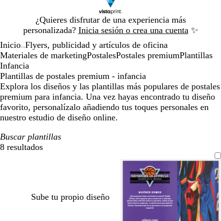
Diapositiva
¿Quieres disfrutar de una experiencia más
1
personalizada?
Inicia sesión o crea una cuenta
✨
de
Inicio
Flyers, publicidad y artículos de oficina
1
...
Materiales de marketing
Postales
Postales premium
Plantillas
Infancia
Plantillas de postales premium - infancia
Explora los diseños y las plantillas más populares de postales
premium para infancia. Una vez hayas encontrado tu diseño
favorito, personalízalo añadiendo tus toques personales en
nuestro estudio de diseño online.
Buscar plantillas
8 resultados
Filtros
Sube tu propio diseño