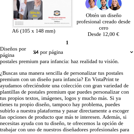
r
o
o
o
o
c
o
s
o
c
t
u
Obtén un diseño
a
r
profesional creado desde
o
cero
A6 (105 x 148 mm)
Desde 12,00 €
1
Página
Diseños por
1
página
postales premium para infancia: haz realidad tu visión.
¿Buscas una manera sencilla de personalizar tus postales
premium con un diseño para infancia? En VistaPrint te
ayudamos ofreciéndote una colección con gran variedad de
plantillas de postales premium que puedes personalizar con
tus propios textos, imágenes, logos y mucho más. Si ya
tienes tu propio diseño, tampoco hay problema, puedes
subirlo a nuestra plataforma y pasar directamente a escoger
las opciones de producto que más te interesen. Además, si
necesitas ayuda con tu diseño, te ofrecemos la opción de
trabajar con uno de nuestros diseñadores profesionales para