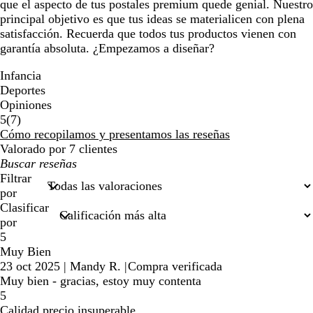
que el aspecto de tus postales premium quede genial. Nuestro
principal objetivo es que tus ideas se materialicen con plena
satisfacción. Recuerda que todos tus productos vienen con
garantía absoluta. ¿Empezamos a diseñar?
Infancia
Deportes
Opiniones
7
5
(
7
)
reseñas
Cómo recopilamos y presentamos las reseñas
Valorado por 7 clientes
Mis
búsquedas
Filtrar
por
Clasificar
por
5
Muy Bien
23 oct 2025
|
Mandy R.
|
Compra verificada
Muy bien - gracias, estoy muy contenta
5
Calidad precio insuperable