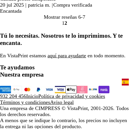
20 jul 2025
|
patricia m.
|
Compra verificada
Encantada
Mostrar reseñas
6-7
1
2
Ir
Ir
a
a
Tú lo necesitas. Nosotros te lo imprimimos. Y te
la
la
encanta.
página
página
En VistaPrint estamos
aquí para ayudarte
en todo momento.
Te ayudamos
Nuestra empresa
932 204 456
Inicio
Política de privacidad y cookies
Términos y condiciones
Aviso legal
Una empresa de CIMPRESS
© VistaPrint, 2001-2026. Todos
los derechos reservados.
A menos que se indique lo contrario, los precios no incluyen
la entrega ni las opciones del producto.