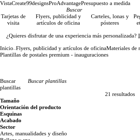
VistaCreate
99designs
ProAdvantage
Presupuesto a medida
Tarjetas de
Flyers, publicidad y
Carteles, lonas y
Pe
visita
artículos de oficina
pósteres
e
Diapositiva
¿Quieres disfrutar de una experiencia más personalizada?
1
de
Inicio
Flyers, publicidad y artículos de oficina
Materiales de 
1
...
Plantillas de postales premium - inauguraciones
Buscar
plantillas
21 resultados
Filtros
Tamaño
Orientación del producto
Esquinas
Acabado
Sector
Artes, manualidades y diseño