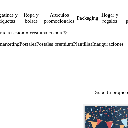
gatinas y
Ropa y
Artículos
Hogar y
Packaging
tiquetas
bolsas
promocionales
regalos
p
Inicia sesión o crea una cuenta
✨
marketing
Postales
Postales premium
Plantillas
Inauguraciones
Sube tu propio 