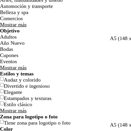
Artes, manualidades y diseño
Automoción y transporte
Belleza y spa
Comercios
Mostrar más
Objetivo
Adultos
A5 (148 
Año Nuevo
Bodas
Cupones
Eventos
Mostrar más
Estilos y temas
Audaz y colorido
Divertido e ingenioso
Elegante
Estampados y texturas
Estilo clásico
Mostrar más
Zona para logotipo o foto
Tiene zona para logotipo o foto
A5 (148 
Color