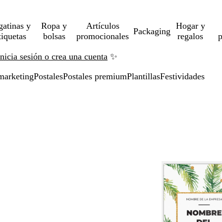
gatinas y
Ropa y
Artículos
Hogar y
Packaging
tiquetas
bolsas
promocionales
regalos
p
Inicia sesión o crea una cuenta
✨
marketing
Postales
Postales premium
Plantillas
Festividades