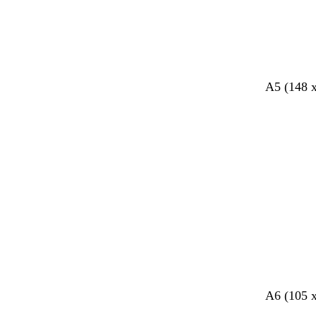
A5 (148 
g
b
g
g
A6 (105 
r
l
r
r