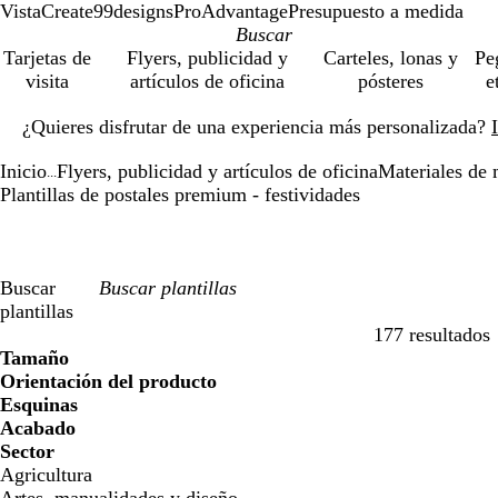
VistaCreate
99designs
ProAdvantage
Presupuesto a medida
Tarjetas de
Flyers, publicidad y
Carteles, lonas y
Pe
visita
artículos de oficina
pósteres
e
Diapositiva
¿Quieres disfrutar de una experiencia más personalizada?
1
de
Inicio
Flyers, publicidad y artículos de oficina
Materiales de 
1
...
Plantillas de postales premium - festividades
Buscar
plantillas
177 resultados
Filtros
Tamaño
Orientación del producto
Esquinas
Acabado
Sector
Agricultura