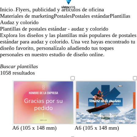
Inicio
Flyers, publicidad y artículos de oficina
...
Materiales de marketing
Postales
Postales estándar
Plantillas
Audaz y colorido
Plantillas de postales estándar - audaz y colorido
Explora los diseños y las plantillas más populares de postales
estándar para audaz y colorido. Una vez hayas encontrado tu
diseño favorito, personalízalo añadiendo tus toques
personales en nuestro estudio de diseño online.
Buscar plantillas
1058 resultados
Filtros
a
a
a
a
A6 (105 x 148 mm)
A6 (105 x 148 mm)
c
z
z
z