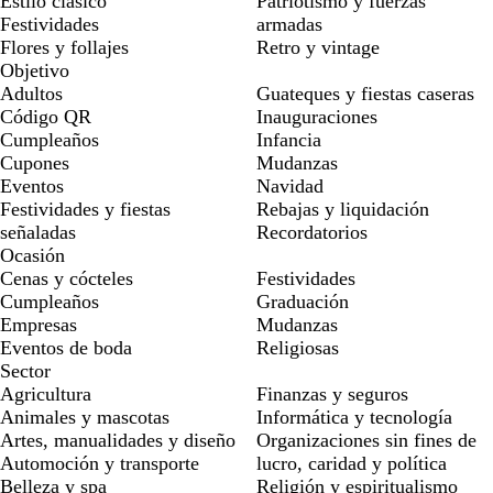
Estilo clásico
Patriotismo y fuerzas
Festividades
armadas
Flores y follajes
Retro y vintage
Objetivo
Adultos
Guateques y fiestas caseras
Código QR
Inauguraciones
Cumpleaños
Infancia
Cupones
Mudanzas
Eventos
Navidad
Festividades y fiestas
Rebajas y liquidación
señaladas
Recordatorios
Ocasión
Cenas y cócteles
Festividades
Cumpleaños
Graduación
Empresas
Mudanzas
Eventos de boda
Religiosas
Sector
Agricultura
Finanzas y seguros
Animales y mascotas
Informática y tecnología
Artes, manualidades y diseño
Organizaciones sin fines de
Automoción y transporte
lucro, caridad y política
Belleza y spa
Religión y espiritualismo