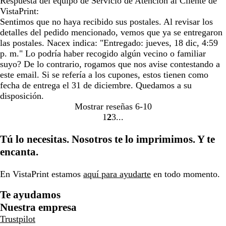
Respuesta del equipo de Servicio de Atención al Cliente de
VistaPrint:
Sentimos que no haya recibido sus postales. Al revisar los
detalles del pedido mencionado, vemos que ya se entregaron
las postales. Nacex indica: "Entregado: jueves, 18 dic, 4:59
p. m." Lo podría haber recogido algún vecino o familiar
suyo? De lo contrario, rogamos que nos avise contestando a
este email. Si se refería a los cupones, estos tienen como
fecha de entrega el 31 de diciembre. Quedamos a su
disposición.
Mostrar reseñas
6-10
1
2
3
Ir
Ir
Ir
a
a
a
Tú lo necesitas. Nosotros te lo imprimimos. Y te
la
la
la
encanta.
página
página
página
En VistaPrint estamos
aquí para ayudarte
en todo momento.
Te ayudamos
Nuestra empresa
Trustpilot