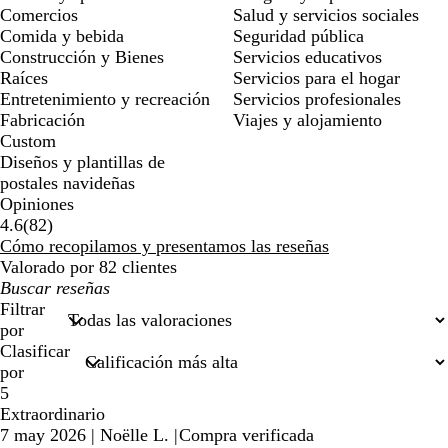
Comercios
Salud y servicios sociales
Comida y bebida
Seguridad pública
Construcción y Bienes
Servicios educativos
Raíces
Servicios para el hogar
Entretenimiento y recreación
Servicios profesionales
Fabricación
Viajes y alojamiento
Custom
Diseños y plantillas de
postales navideñas
Opiniones
82
4.6
(
82
)
reseñas
Cómo recopilamos y presentamos las reseñas
Valorado por 82 clientes
Mis
búsquedas
Filtrar
por
Clasificar
por
5
Extraordinario
7 may 2026
|
Noëlle L.
|
Compra verificada