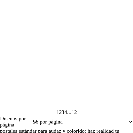
1
2
3
4
12
Página
Página
Página
Página
Página
Diseños por
1
2
3
4
12
página
postales estándar para audaz y colorido: haz realidad tu