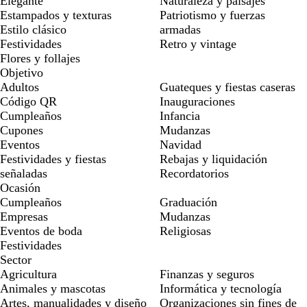
Elegante
Naturaleza y paisajes
Estampados y texturas
Patriotismo y fuerzas
Estilo clásico
armadas
Festividades
Retro y vintage
Flores y follajes
Objetivo
Adultos
Guateques y fiestas caseras
Código QR
Inauguraciones
Cumpleaños
Infancia
Cupones
Mudanzas
Eventos
Navidad
Festividades y fiestas
Rebajas y liquidación
señaladas
Recordatorios
Ocasión
Cumpleaños
Graduación
Empresas
Mudanzas
Eventos de boda
Religiosas
Festividades
Sector
Agricultura
Finanzas y seguros
Animales y mascotas
Informática y tecnología
Artes, manualidades y diseño
Organizaciones sin fines de