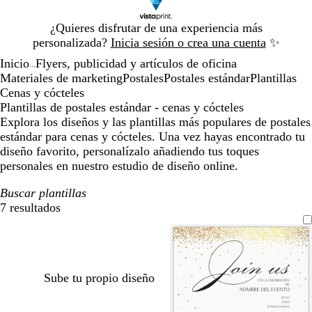
Diapositiva
¿Quieres disfrutar de una experiencia más
1
personalizada?
Inicia sesión o crea una cuenta
✨
de
Inicio
Flyers, publicidad y artículos de oficina
1
...
Materiales de marketing
Postales
Postales estándar
Plantillas
Cenas y cócteles
Plantillas de postales estándar - cenas y cócteles
Explora los diseños y las plantillas más populares de postales
estándar para cenas y cócteles. Una vez hayas encontrado tu
diseño favorito, personalízalo añadiendo tus toques
personales en nuestro estudio de diseño online.
Buscar plantillas
7 resultados
Filtros
Sube tu propio diseño