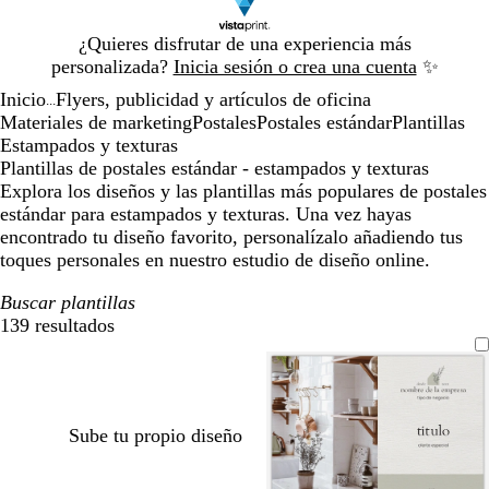
Diapositiva
¿Quieres disfrutar de una experiencia más
1
personalizada?
Inicia sesión o crea una cuenta
✨
de
Inicio
Flyers, publicidad y artículos de oficina
1
...
Materiales de marketing
Postales
Postales estándar
Plantillas
Estampados y texturas
Plantillas de postales estándar - estampados y texturas
Explora los diseños y las plantillas más populares de postales
estándar para estampados y texturas. Una vez hayas
encontrado tu diseño favorito, personalízalo añadiendo tus
toques personales en nuestro estudio de diseño online.
Buscar plantillas
139 resultados
Filtros
Sube tu propio diseño