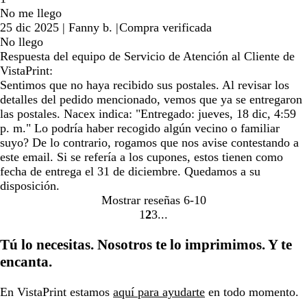
No me llego
25 dic 2025
|
Fanny b.
|
Compra verificada
No llego
Respuesta del equipo de Servicio de Atención al Cliente de
VistaPrint:
Sentimos que no haya recibido sus postales. Al revisar los
detalles del pedido mencionado, vemos que ya se entregaron
las postales. Nacex indica: "Entregado: jueves, 18 dic, 4:59
p. m." Lo podría haber recogido algún vecino o familiar
suyo? De lo contrario, rogamos que nos avise contestando a
este email. Si se refería a los cupones, estos tienen como
fecha de entrega el 31 de diciembre. Quedamos a su
disposición.
Mostrar reseñas
6-10
1
2
3
Ir
Ir
Ir
a
a
a
Tú lo necesitas. Nosotros te lo imprimimos. Y te
la
la
la
encanta.
página
página
página
En VistaPrint estamos
aquí para ayudarte
en todo momento.