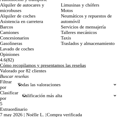
Alquiler de autocares y
Limusinas y chófers
microbuses
Motos
Alquiler de coches
Neumáticos y repuestos de
Asistencia en carretera
automóvil
Barcos
Servicios de mensajería
Camiones
Talleres mecánicos
Concesionarios
Taxis
Gasolineras
Traslados y almacenamiento
Lavado de coches
Opiniones
82
4.6
(
82
)
reseñas
Cómo recopilamos y presentamos las reseñas
Valorado por 82 clientes
Mis
búsquedas
Filtrar
por
Clasificar
por
5
Extraordinario
7 may 2026
|
Noëlle L.
|
Compra verificada