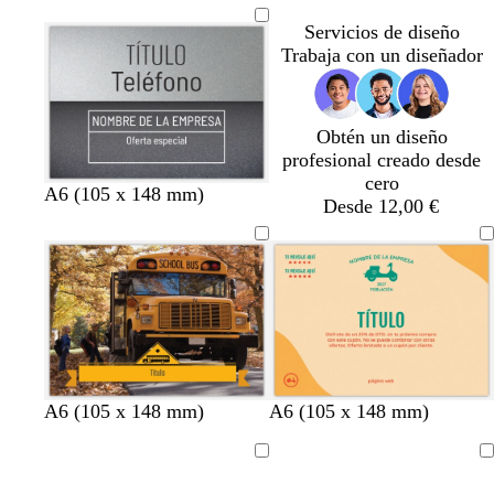
o
g
g
r
g
g
Servicios de diseño
r
r
r
r
r
Trabaja con un diseñador
o
o
ó
o
o
n
o
Obtén un diseño
s
profesional creado desde
c
cero
u
A6 (105 x 148 mm)
Desde 12,00 €
r
o
n
a
a
v
t
A6 (105 x 148 mm)
A6 (105 x 148 mm)
a
z
z
e
u
r
u
u
r
r
Cargando
Cargando
a
l
l
d
q