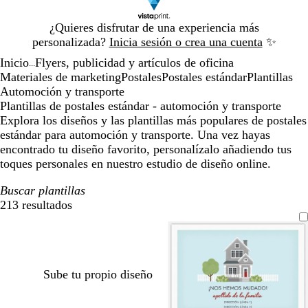
Diapositiva
¿Quieres disfrutar de una experiencia más
1
personalizada?
Inicia sesión o crea una cuenta
✨
de
Inicio
Flyers, publicidad y artículos de oficina
1
...
Materiales de marketing
Postales
Postales estándar
Plantillas
Automoción y transporte
Plantillas de postales estándar - automoción y transporte
Explora los diseños y las plantillas más populares de postales
estándar para automoción y transporte. Una vez hayas
encontrado tu diseño favorito, personalízalo añadiendo tus
toques personales en nuestro estudio de diseño online.
Buscar plantillas
213 resultados
Filtros
Sube tu propio diseño