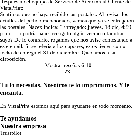
Respuesta del equipo de Servicio de Atención al Cliente de
VistaPrint:
Sentimos que no haya recibido sus postales. Al revisar los
detalles del pedido mencionado, vemos que ya se entregaron
las postales. Nacex indica: "Entregado: jueves, 18 dic, 4:59
p. m." Lo podría haber recogido algún vecino o familiar
suyo? De lo contrario, rogamos que nos avise contestando a
este email. Si se refería a los cupones, estos tienen como
fecha de entrega el 31 de diciembre. Quedamos a su
disposición.
Mostrar reseñas
6-10
1
2
3
Ir
Ir
Ir
a
a
a
Tú lo necesitas. Nosotros te lo imprimimos. Y te
la
la
la
encanta.
página
página
página
En VistaPrint estamos
aquí para ayudarte
en todo momento.
Te ayudamos
Nuestra empresa
Trustpilot