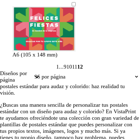
g
i
r
s
o
c
l
a
r
o
s
s
a
p
A6 (105 x 148 mm)
a
a
z
ú
1
9
10
11
12
l
l
u
r
Página
Página
Página
Página
Página
Diseños por
m
m
l
p
1
9
10
11
12
página
ó
ó
u
postales estándar para audaz y colorido: haz realidad tu
n
n
r
visión.
a
o
¿Buscas una manera sencilla de personalizar tus postales
s
estándar con un diseño para audaz y colorido? En VistaPrint
c
te ayudamos ofreciéndote una colección con gran variedad de
u
plantillas de postales estándar que puedes personalizar con
r
tus propios textos, imágenes, logos y mucho más. Si ya
o
tienes tu propio diseño, tampoco hay problema, puedes