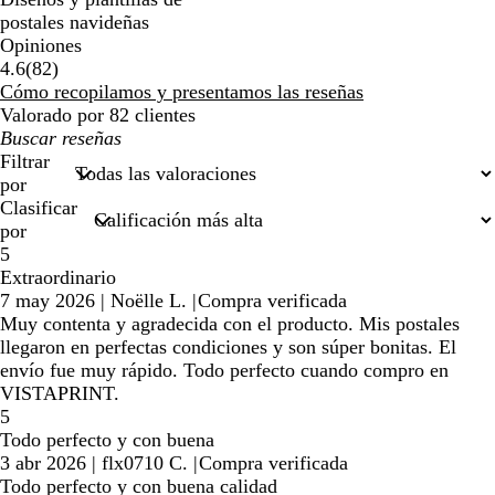
postales navideñas
Opiniones
82
4.6
(
82
)
reseñas
Cómo recopilamos y presentamos las reseñas
Valorado por 82 clientes
Mis
búsquedas
Filtrar
por
Clasificar
por
5
Extraordinario
7 may 2026
|
Noëlle L.
|
Compra verificada
Muy contenta y agradecida con el producto. Mis postales
llegaron en perfectas condiciones y son súper bonitas. El
envío fue muy rápido. Todo perfecto cuando compro en
VISTAPRINT.
5
Todo perfecto y con buena
3 abr 2026
|
flx0710 C.
|
Compra verificada
Todo perfecto y con buena calidad