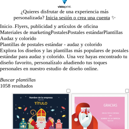
Diapositiva
¿Quieres disfrutar de una experiencia más
1
personalizada?
Inicia sesión o crea una cuenta
✨
de
Inicio
Flyers, publicidad y artículos de oficina
1
...
Materiales de marketing
Postales
Postales estándar
Plantillas
Audaz y colorido
Plantillas de postales estándar - audaz y colorido
Explora los diseños y las plantillas más populares de postales
estándar para audaz y colorido. Una vez hayas encontrado tu
diseño favorito, personalízalo añadiendo tus toques
personales en nuestro estudio de diseño online.
Buscar plantillas
1058 resultados
Filtros