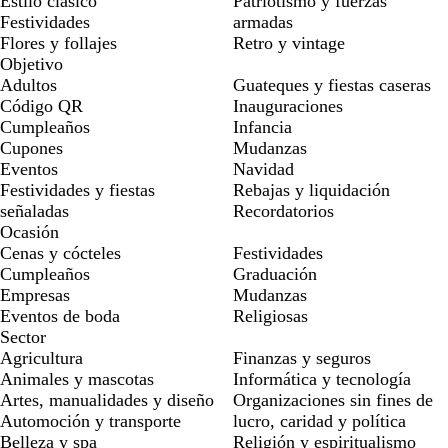
Estilo clásico
Patriotismo y fuerzas
Festividades
armadas
Flores y follajes
Retro y vintage
Objetivo
Adultos
Guateques y fiestas caseras
Código QR
Inauguraciones
Cumpleaños
Infancia
Cupones
Mudanzas
Eventos
Navidad
Festividades y fiestas
Rebajas y liquidación
señaladas
Recordatorios
Ocasión
Cenas y cócteles
Festividades
Cumpleaños
Graduación
Empresas
Mudanzas
Eventos de boda
Religiosas
Sector
Agricultura
Finanzas y seguros
Animales y mascotas
Informática y tecnología
Artes, manualidades y diseño
Organizaciones sin fines de
Automoción y transporte
lucro, caridad y política
Belleza y spa
Religión y espiritualismo