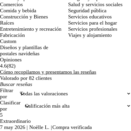
Comercios
Salud y servicios sociales
Comida y bebida
Seguridad pública
Construcción y Bienes
Servicios educativos
Raíces
Servicios para el hogar
Entretenimiento y recreación
Servicios profesionales
Fabricación
Viajes y alojamiento
Custom
Diseños y plantillas de
postales navideñas
Opiniones
82
4.6
(
82
)
reseñas
Cómo recopilamos y presentamos las reseñas
Valorado por 82 clientes
Mis
búsquedas
Filtrar
por
Clasificar
por
5
Extraordinario
7 may 2026
|
Noëlle L.
|
Compra verificada