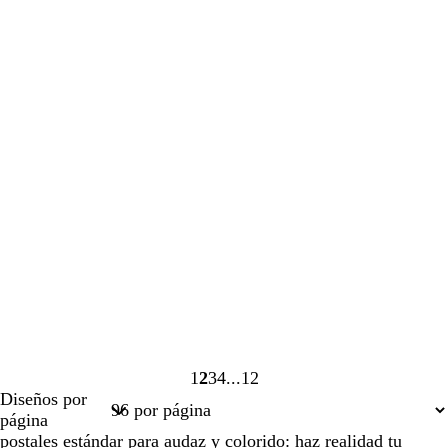
1
2
3
4
12
Página
Página
Página
Página
Página
Diseños por
1
2
3
4
12
página
postales estándar para audaz y colorido: haz realidad tu