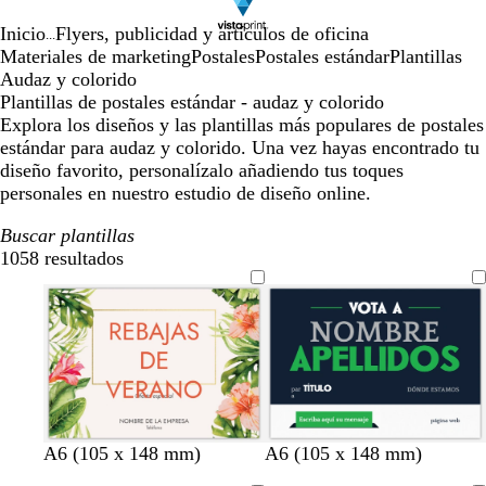
Inicio
Flyers, publicidad y artículos de oficina
...
Materiales de marketing
Postales
Postales estándar
Plantillas
Audaz y colorido
Plantillas de postales estándar - audaz y colorido
Explora los diseños y las plantillas más populares de postales
estándar para audaz y colorido. Una vez hayas encontrado tu
diseño favorito, personalízalo añadiendo tus toques
personales en nuestro estudio de diseño online.
Buscar plantillas
1058 resultados
Filtros
a
a
p
n
a
A6 (105 x 148 mm)
A6 (105 x 148 mm)
z
z
ú
a
z