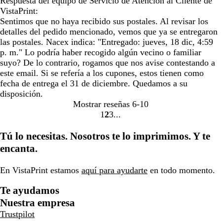
Respuesta del equipo de Servicio de Atención al Cliente de
VistaPrint:
Sentimos que no haya recibido sus postales. Al revisar los
detalles del pedido mencionado, vemos que ya se entregaron
las postales. Nacex indica: "Entregado: jueves, 18 dic, 4:59
p. m." Lo podría haber recogido algún vecino o familiar
suyo? De lo contrario, rogamos que nos avise contestando a
este email. Si se refería a los cupones, estos tienen como
fecha de entrega el 31 de diciembre. Quedamos a su
disposición.
Mostrar reseñas
6-10
1
2
3
Ir
Ir
Ir
a
a
a
Tú lo necesitas. Nosotros te lo imprimimos. Y te
la
la
la
encanta.
página
página
página
En VistaPrint estamos
aquí para ayudarte
en todo momento.
Te ayudamos
Nuestra empresa
Trustpilot