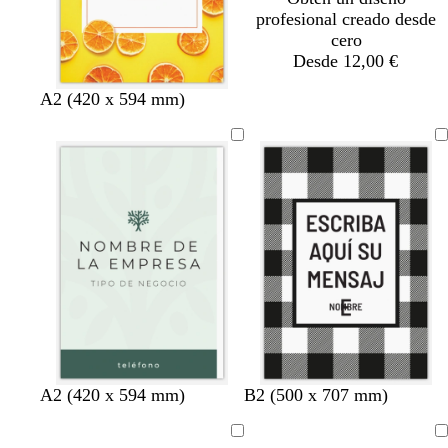
profesional creado desde
cero
Desde 12,00 €
A2 (420 x 594 mm)
v
v
b
b
n
n
v
t
n
b
b
n
A2 (420 x 594 mm)
B2 (500 x 707 mm)
e
e
l
l
e
e
e
o
e
l
l
e
r
r
a
a
g
g
r
s
g
a
a
g
Cargando
Cargando