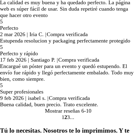
La calidad es muy buena y ha quedado perfecto. La página
web es súper fácil de usar. Sin duda repetiré cuando tenga
que hacer otro evento
5
Perfecto
2 mar 2026
|
Iria C.
|
Compra verificada
Estupenda resolucion y packaging perfectamente protegido
5
Perfecto y rápido
17 feb 2026
|
Santiago P.
|
Compra verificada
Encargué un póster para un evento y quedó estupendo. El
envío fue rápido y llegó perfectamente embalado. Todo muy
bien, como siempre.
5
Super profesionales
9 feb 2026
|
isabel s.
|
Compra verificada
Buena calidad, buen precio. Trato excelente.
Mostrar reseñas
6-10
1
2
3
Ir
Ir
Ir
a
a
a
Tú lo necesitas. Nosotros te lo imprimimos. Y te
la
la
la