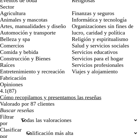
Eventos de boda
Religiosas
Sector
Agricultura
Finanzas y seguros
Animales y mascotas
Informática y tecnología
Artes, manualidades y diseño
Organizaciones sin fines de
Automoción y transporte
lucro, caridad y política
Belleza y spa
Religión y espiritualismo
Comercios
Salud y servicios sociales
Comida y bebida
Servicios educativos
Construcción y Bienes
Servicios para el hogar
Raíces
Servicios profesionales
Entretenimiento y recreación
Viajes y alojamiento
Fabricación
Opiniones
87
4.1
(
87
)
reseñas
Cómo recopilamos y presentamos las reseñas
Valorado por 87 clientes
Mis
búsquedas
Filtrar
por
Clasificar
por