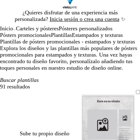
Diapositiva
¿Quieres disfrutar de una experiencia más
1
personalizada?
Inicia sesión o crea una cuenta
✨
de
Inicio
Carteles y pósteres
Pósteres personalizados
1
...
Pósters promocionales
Plantillas
Estampados y texturas
Plantillas de pósters promocionales - estampados y texturas
Explora los diseños y las plantillas más populares de pósters
promocionales para estampados y texturas. Una vez hayas
encontrado tu diseño favorito, personalízalo añadiendo tus
toques personales en nuestro estudio de diseño online.
Buscar plantillas
91 resultados
Filtros
Sube tu propio diseño