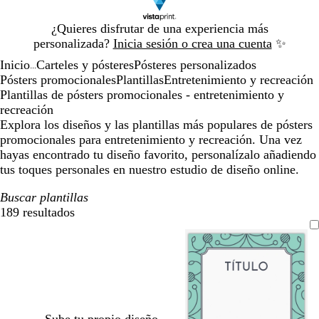
Diapositiva
¿Quieres disfrutar de una experiencia más
1
personalizada?
Inicia sesión o crea una cuenta
✨
de
Inicio
Carteles y pósteres
Pósteres personalizados
1
...
Pósters promocionales
Plantillas
Entretenimiento y recreación
Plantillas de pósters promocionales - entretenimiento y
recreación
Explora los diseños y las plantillas más populares de pósters
promocionales para entretenimiento y recreación. Una vez
hayas encontrado tu diseño favorito, personalízalo añadiendo
tus toques personales en nuestro estudio de diseño online.
Buscar plantillas
189 resultados
Filtros