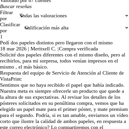
Valorado por 87 clientes
Mis
búsquedas
Filtrar
por
Clasificar
por
1
Pedí dos papeles distintos pero llegaron con el mismo
18 mar 2026
|
Meritxell C.
|
Compra verificada
Solicité dos papeles diferentes con el mismo diseño, pero al
recibirlos, para mi sorpresa, todos venían impresos en el
mismo , el más básico.
Respuesta del equipo de Servicio de Atención al Cliente de
VistaPrint:
Sentimos que no haya recibido el papel que había indicado.
Nuestra meta es siempre ofrecerle un producto que quede a
la altura de sus expectativas. Al revisar los detalles de los
pósteres solicitados en su penúltima compra, vemos que ha
elegido un papel mate para el primer póster, y mate premium
para el segundo. Podría, si es tan amable, enviarnos un vídeo
corto que ilustre la calidad de ambos papeles, en respuesta a
este correo electrónico? Lo compartiremos con el