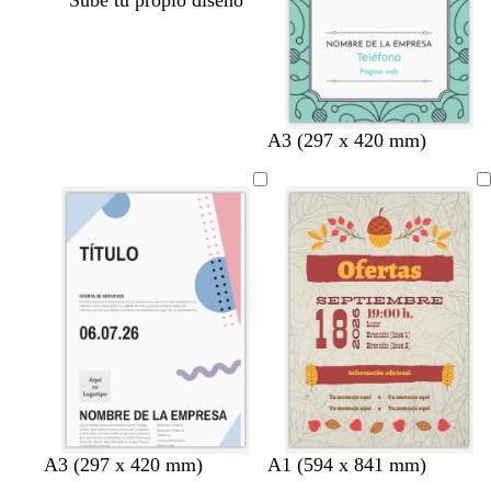
Sube tu propio diseño
b
p
n
b
b
A3 (297 x 420 mm)
l
ú
e
l
l
a
r
g
a
a
n
p
r
n
n
c
u
o
c
c
o
r
o
o
a
o
s
c
u
r
o
r
r
r
A3 (297 x 420 mm)
A1 (594 x 841 mm)
o
o
o