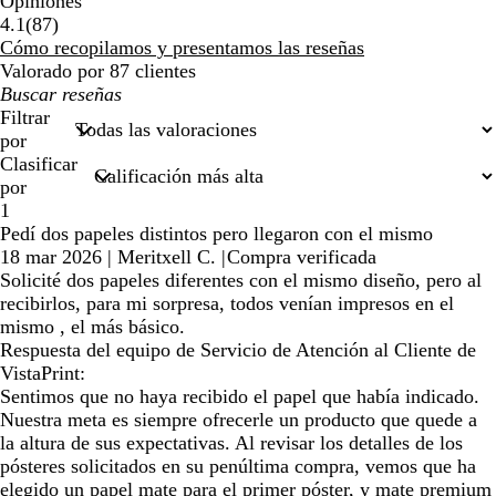
Opiniones
87
4.1
(
87
)
reseñas
Cómo recopilamos y presentamos las reseñas
Valorado por 87 clientes
Mis
búsquedas
Filtrar
por
Clasificar
por
1
Pedí dos papeles distintos pero llegaron con el mismo
18 mar 2026
|
Meritxell C.
|
Compra verificada
Solicité dos papeles diferentes con el mismo diseño, pero al
recibirlos, para mi sorpresa, todos venían impresos en el
mismo , el más básico.
Respuesta del equipo de Servicio de Atención al Cliente de
VistaPrint:
Sentimos que no haya recibido el papel que había indicado.
Nuestra meta es siempre ofrecerle un producto que quede a
la altura de sus expectativas. Al revisar los detalles de los
pósteres solicitados en su penúltima compra, vemos que ha
elegido un papel mate para el primer póster, y mate premium