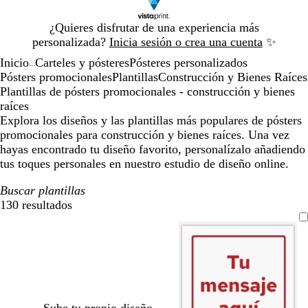
Diapositiva
¿Quieres disfrutar de una experiencia más
1
personalizada?
Inicia sesión o crea una cuenta
✨
de
Inicio
Carteles y pósteres
Pósteres personalizados
1
...
Pósters promocionales
Plantillas
Construcción y Bienes Raíces
Plantillas de pósters promocionales - construcción y bienes
raíces
Explora los diseños y las plantillas más populares de pósters
promocionales para construcción y bienes raíces. Una vez
hayas encontrado tu diseño favorito, personalízalo añadiendo
tus toques personales en nuestro estudio de diseño online.
Buscar plantillas
130 resultados
Filtros