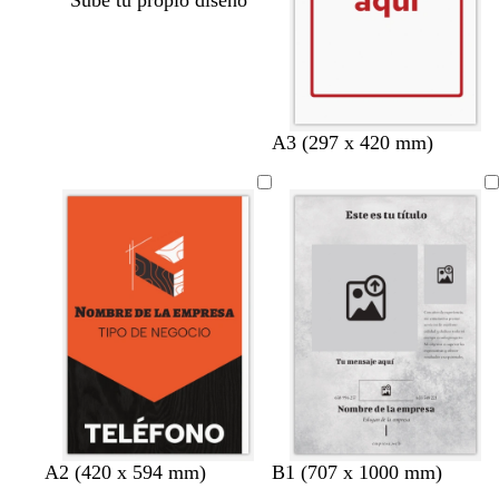
Sube tu propio diseño
A3 (297 x 420 mm)
n
v
r
a
g
a
t
g
g
t
A2 (420 x 594 mm)
B1 (707 x 1000 mm)
a
e
o
m
r
c
o
r
r
o