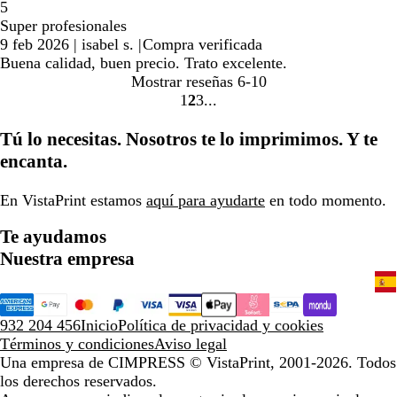
5
Super profesionales
9 feb 2026
|
isabel s.
|
Compra verificada
Buena calidad, buen precio. Trato excelente.
Mostrar reseñas
6-10
1
2
3
Ir
Ir
Ir
a
a
a
Tú lo necesitas. Nosotros te lo imprimimos. Y te
la
la
la
encanta.
página
página
página
En VistaPrint estamos
aquí para ayudarte
en todo momento.
Te ayudamos
Nuestra empresa
932 204 456
Inicio
Política de privacidad y cookies
Términos y condiciones
Aviso legal
Una empresa de CIMPRESS
© VistaPrint, 2001-2026. Todos
los derechos reservados.