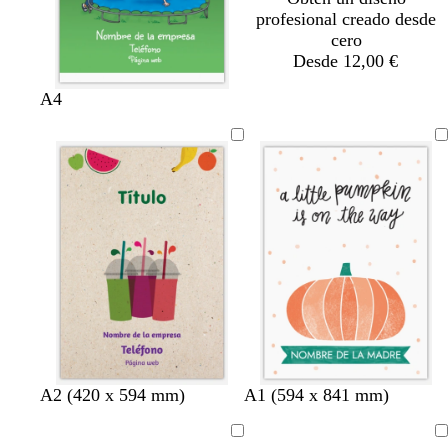
a
profesional creado desde
d
cero
e
Desde 12,00 €
m
a
A4
r
A2 (420 x 594 mm)
A1 (594 x 841 mm)
Cargando
Cargando