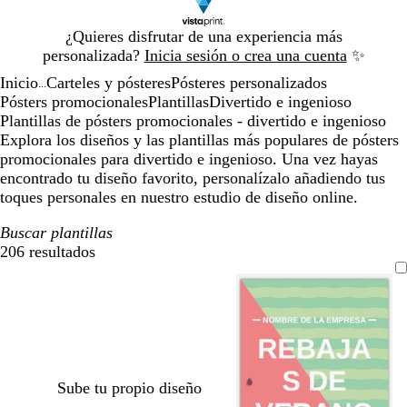
Diapositiva
¿Quieres disfrutar de una experiencia más
1
personalizada?
Inicia sesión o crea una cuenta
✨
de
Inicio
Carteles y pósteres
Pósteres personalizados
1
...
Pósters promocionales
Plantillas
Divertido e ingenioso
Plantillas de pósters promocionales - divertido e ingenioso
Explora los diseños y las plantillas más populares de pósters
promocionales para divertido e ingenioso. Una vez hayas
encontrado tu diseño favorito, personalízalo añadiendo tus
toques personales en nuestro estudio de diseño online.
Buscar plantillas
206 resultados
Filtros
Sube tu propio diseño