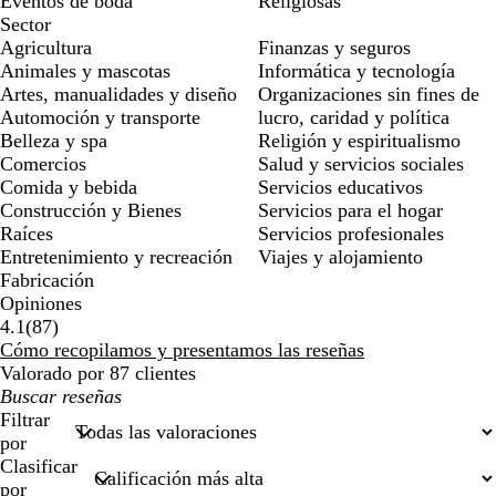
Eventos de boda
Religiosas
Sector
Agricultura
Finanzas y seguros
Animales y mascotas
Informática y tecnología
Artes, manualidades y diseño
Organizaciones sin fines de
Automoción y transporte
lucro, caridad y política
Belleza y spa
Religión y espiritualismo
Comercios
Salud y servicios sociales
Comida y bebida
Servicios educativos
Construcción y Bienes
Servicios para el hogar
Raíces
Servicios profesionales
Entretenimiento y recreación
Viajes y alojamiento
Fabricación
Opiniones
87
4.1
(
87
)
reseñas
Cómo recopilamos y presentamos las reseñas
Valorado por 87 clientes
Mis
búsquedas
Filtrar
por
Clasificar
por