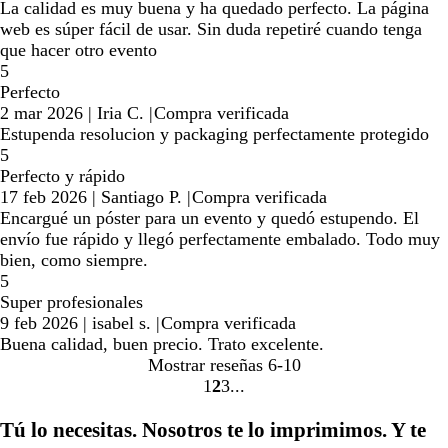
La calidad es muy buena y ha quedado perfecto. La página
web es súper fácil de usar. Sin duda repetiré cuando tenga
que hacer otro evento
5
Perfecto
2 mar 2026
|
Iria C.
|
Compra verificada
Estupenda resolucion y packaging perfectamente protegido
5
Perfecto y rápido
17 feb 2026
|
Santiago P.
|
Compra verificada
Encargué un póster para un evento y quedó estupendo. El
envío fue rápido y llegó perfectamente embalado. Todo muy
bien, como siempre.
5
Super profesionales
9 feb 2026
|
isabel s.
|
Compra verificada
Buena calidad, buen precio. Trato excelente.
Mostrar reseñas
6-10
1
2
3
Ir
Ir
Ir
a
a
a
Tú lo necesitas. Nosotros te lo imprimimos. Y te
la
la
la