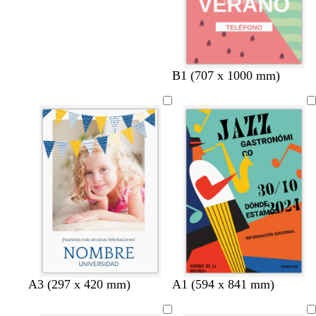
B1 (707 x 1000 mm)
b
b
b
b
b
a
t
v
m
r
A3 (297 x 420 mm)
A1 (594 x 841 mm)
l
l
l
l
l
z
u
e
a
o
a
a
a
a
a
u
r
r
l
s