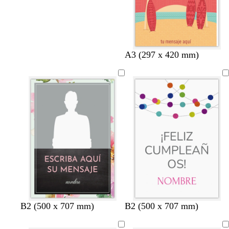
A3 (297 x 420 mm)
a
m
B2 (500 x 707 mm)
B2 (500 x 707 mm)
c
a
e
r