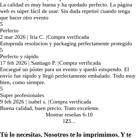
La calidad es muy buena y ha quedado perfecto. La página
web es súper fácil de usar. Sin duda repetiré cuando tenga
que hacer otro evento
5
Perfecto
2 mar 2026
|
Iria C.
|
Compra verificada
Estupenda resolucion y packaging perfectamente protegido
5
Perfecto y rápido
17 feb 2026
|
Santiago P.
|
Compra verificada
Encargué un póster para un evento y quedó estupendo. El
envío fue rápido y llegó perfectamente embalado. Todo muy
bien, como siempre.
5
Super profesionales
9 feb 2026
|
isabel s.
|
Compra verificada
Buena calidad, buen precio. Trato excelente.
Mostrar reseñas
6-10
1
2
3
Ir
Ir
Ir
a
a
a
Tú lo necesitas. Nosotros te lo imprimimos. Y te
la
la
la