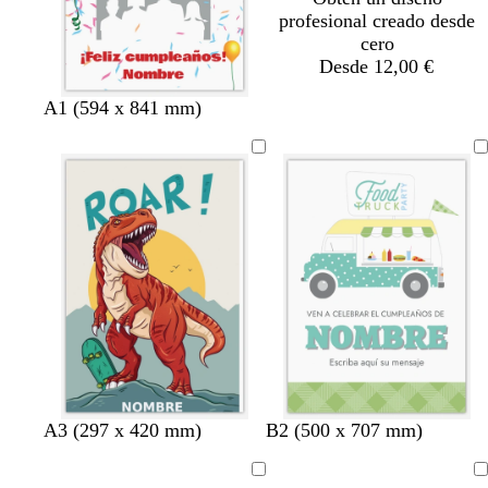
profesional creado desde
cero
Desde 12,00 €
A1 (594 x 841 mm)
v
l
g
v
r
A3 (297 x 420 mm)
B2 (500 x 707 mm)
e
i
r
e
o
r
l
i
r
s
Cargando
Cargando