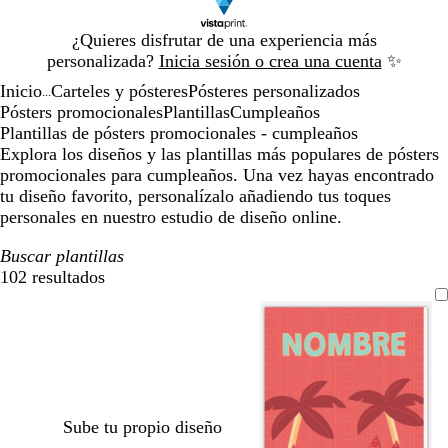
Diapositiva
¿Quieres disfrutar de una experiencia más
1
personalizada?
Inicia sesión o crea una cuenta
✨
de
Inicio
Carteles y pósteres
Pósteres personalizados
1
...
Pósters promocionales
Plantillas
Cumpleaños
Plantillas de pósters promocionales - cumpleaños
Explora los diseños y las plantillas más populares de pósters
promocionales para cumpleaños. Una vez hayas encontrado
tu diseño favorito, personalízalo añadiendo tus toques
personales en nuestro estudio de diseño online.
Buscar plantillas
102 resultados
Filtros
Sube tu propio diseño