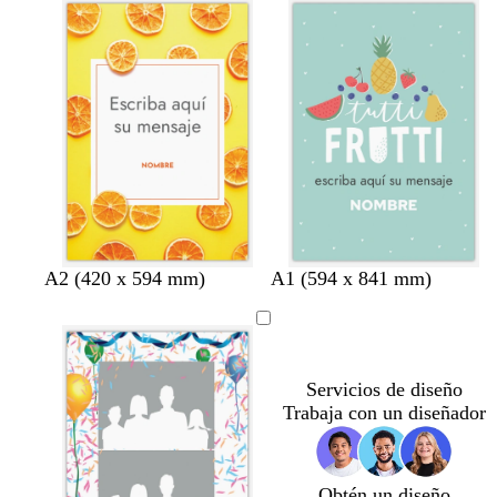
r
r
o
ó
n
t
r
l
b
A2 (420 x 594 mm)
A1 (594 x 841 mm)
u
o
i
l
r
s
l
a
q
a
a
n
u
c
c
Servicios de diseño
e
l
o
Trabaja con un diseñador
s
a
a
r
o
Obtén un diseño