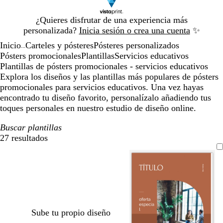
Diapositiva
¿Quieres disfrutar de una experiencia más
1
personalizada?
Inicia sesión o crea una cuenta
✨
de
Inicio
Carteles y pósteres
Pósteres personalizados
1
...
Pósters promocionales
Plantillas
Servicios educativos
Plantillas de pósters promocionales - servicios educativos
Explora los diseños y las plantillas más populares de pósters
promocionales para servicios educativos. Una vez hayas
encontrado tu diseño favorito, personalízalo añadiendo tus
toques personales en nuestro estudio de diseño online.
Buscar plantillas
27 resultados
Filtros
Sube tu propio diseño