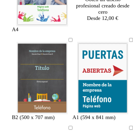
profesional creado desde
cero
Desde 12,00 €
A4
v
n
v
b
B2 (500 x 707 mm)
A1 (594 x 841 mm)
e
e
e
l
r
g
r
a
Cargando
Cargando