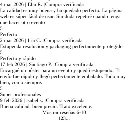
4 mar 2026
|
Elia R.
|
Compra verificada
La calidad es muy buena y ha quedado perfecto. La página
web es súper fácil de usar. Sin duda repetiré cuando tenga
que hacer otro evento
5
Perfecto
2 mar 2026
|
Iria C.
|
Compra verificada
Estupenda resolucion y packaging perfectamente protegido
5
Perfecto y rápido
17 feb 2026
|
Santiago P.
|
Compra verificada
Encargué un póster para un evento y quedó estupendo. El
envío fue rápido y llegó perfectamente embalado. Todo muy
bien, como siempre.
5
Super profesionales
9 feb 2026
|
isabel s.
|
Compra verificada
Buena calidad, buen precio. Trato excelente.
Mostrar reseñas
6-10
1
2
3
Ir
Ir
Ir
a
a
a