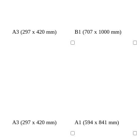
a
d
e
d
o
e
m
a
A3 (297 x 420 mm)
B1 (707 x 1000 mm)
r
Cargando
Cargando
g
g
g
r
A3 (297 x 420 mm)
A1 (594 x 841 mm)
r
r
r
o
i
i
i
s