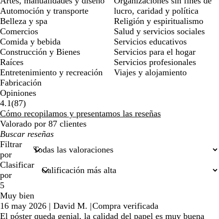
Artes, manualidades y diseño
Organizaciones sin fines de
Automoción y transporte
lucro, caridad y política
Belleza y spa
Religión y espiritualismo
Comercios
Salud y servicios sociales
Comida y bebida
Servicios educativos
Construcción y Bienes
Servicios para el hogar
Raíces
Servicios profesionales
Entretenimiento y recreación
Viajes y alojamiento
Fabricación
Opiniones
87
4.1
(
87
)
reseñas
Cómo recopilamos y presentamos las reseñas
Valorado por 87 clientes
Mis
búsquedas
Filtrar
por
Clasificar
por
5
Muy bien
16 may 2026
|
David M.
|
Compra verificada
El póster queda genial, la calidad del papel es muy buena