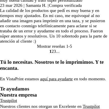
muy buena calidad y trato súper personalizado
23 mar 2026
|
Samanta H.
|
Compra verificada
La calidad de los productos que pedí es muy buena y en
tiempos muy ajustados. En mi caso, me equivoqué al no
añadir una imagen para imprimir en una taza, y se pusieron
en contacto conmigo telefónicamente para aclarar si se
trataba de un error y ayudarme en todo el proceso. Fueron
súper atentos y resolutivos. Un 10 sobretodo para la parte de
atención al cliente :)
Mostrar reseñas
1-5
1
2
3
Ir
Ir
Ir
a
a
a
Tú lo necesitas. Nosotros te lo imprimimos. Y te
la
la
la
encanta.
página
página
página
En VistaPrint estamos
aquí para ayudarte
en todo momento.
Te ayudamos
Nuestra empresa
Trustpilot
Nuestros clientes nos otorgan un Excelente en
Trustpilot