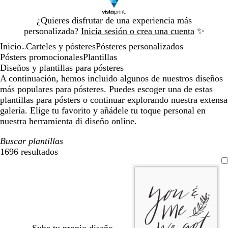
Diapositiva
¿Quieres disfrutar de una experiencia más
1
personalizada?
Inicia sesión o crea una cuenta
✨
de
Inicio
Carteles y pósteres
Pósteres personalizados
1
...
Pósters promocionales
Plantillas
Diseños y plantillas para pósteres
A continuación, hemos incluido algunos de nuestros diseños
más populares para pósteres. Puedes escoger una de estas
plantillas para pósters o continuar explorando nuestra extensa
galería. Elige tu favorito y añádele tu toque personal en
nuestra herramienta di diseño online.
Buscar plantillas
1696 resultados
Filtros