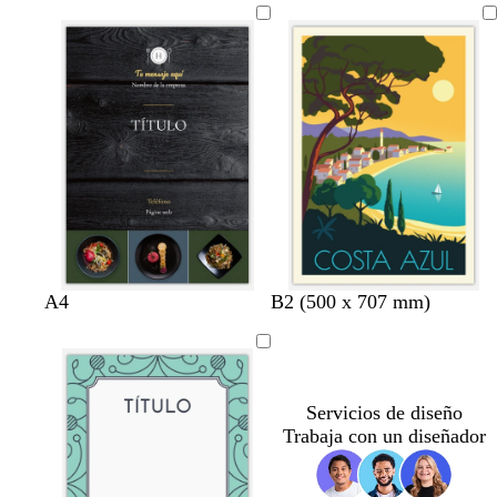
e
s
s
i
m
a
a
s
a
c
c
c
l
l
l
a
a
a
r
r
r
o
o
o
A4
B2 (500 x 707 mm)
Servicios de diseño
Trabaja con un diseñador