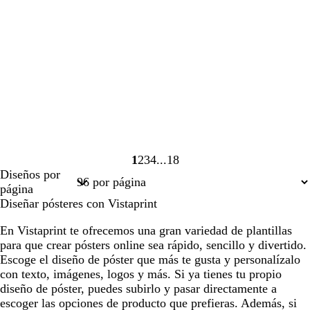
1
2
3
4
18
Página
Página
Página
Página
Página
Diseños por
1
2
3
4
18
página
Diseñar pósteres con Vistaprint
En Vistaprint te ofrecemos una gran variedad de plantillas
para que crear pósters online sea rápido, sencillo y divertido.
Escoge el diseño de póster que más te gusta y personalízalo
con texto, imágenes, logos y más. Si ya tienes tu propio
diseño de póster, puedes subirlo y pasar directamente a
escoger las opciones de producto que prefieras. Además, si