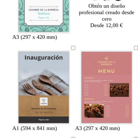
Obtén un diseño
profesional creado desde
cero
Desde 12,00 €
b
p
n
b
b
A3 (297 x 420 mm)
l
ú
e
l
l
a
r
g
a
a
n
p
r
n
n
c
u
o
c
c
o
r
o
o
a
o
s
c
u
r
o
m
v
m
p
v
A1 (594 x 841 mm)
A3 (297 x 420 mm)
a
e
a
ú
e