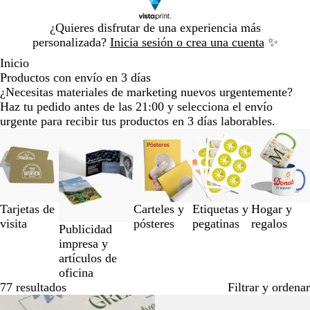
Diapositiva
¿Quieres disfrutar de una experiencia más
1
personalizada?
Inicia sesión o crea una cuenta
✨
de
Inicio
1
Productos con envío en 3 días
¿Necesitas materiales de marketing nuevos urgentemente?
Haz tu pedido antes de las 21:00 y selecciona el envío
urgente para recibir tus productos en 3 días laborables.
Diapositivas
de
la
1
a
la
Tarjetas de
Carteles y
Etiquetas y
Hogar y
3
visita
pósteres
pegatinas
regalos
Publicidad
de
impresa y
un
artículos de
total
oficina
de
77 resultados
Filtrar y ordenar
5