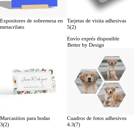
Expositores de sobremesa en
Tarjetas de visita adhesivas
2
metacrilato
5
(
2
)
r
Envío exprés disponible
e
Better by Design
s
e
ñ
a
s
Marcasitios para bodas
Cuadros de fotos adhesivos
2
7
3
(
2
)
4.3
(
7
)
r
r