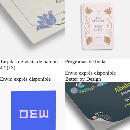
Tarjetas de visita de bambú
Programas de boda
1
4.2
(
13
)
Envío exprés disponible
3
Envío exprés disponible
Better by Design
r
e
s
e
ñ
a
s