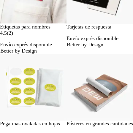
Etiquetas para nombres
Tarjetas de respuesta
2
4.5
(
2
)
Envío exprés disponible
r
Envío exprés disponible
Better by Design
e
Better by Design
s
Lo más vendido
e
ñ
a
s
Pegatinas ovaladas en hojas
Pósteres en grandes cantidades