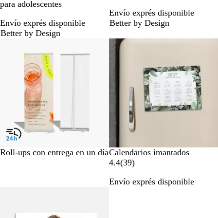
para adolescentes
Envío exprés disponible
Envío exprés disponible
Better by Design
Better by Design
PVP más bajo
Roll-ups con entrega en un día
Calendarios imantados
3
4.4
(
39
)
9
Envío exprés disponible
r
Opciones nuevas
e
s
e