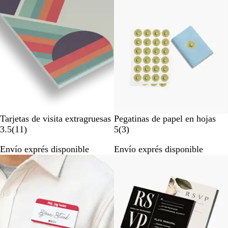
Opciones nuevas
s
s
e
e
ñ
ñ
a
a
s
Tarjetas de visita extragruesas
Pegatinas de papel en hojas
1
3
3.5
(
11
)
5
(
3
)
1
r
Envío exprés disponible
Envío exprés disponible
r
e
e
s
s
e
e
ñ
ñ
a
a
s
s