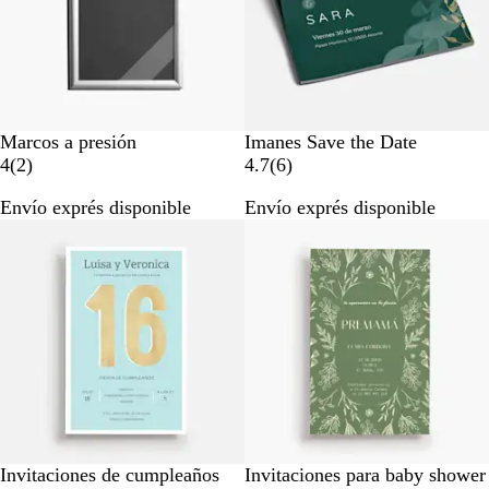
Marcos a presión
Imanes Save the Date
2
6
4
(
2
)
4.7
(
6
)
r
r
Envío exprés disponible
Envío exprés disponible
e
e
s
s
e
e
ñ
ñ
a
a
s
s
Invitaciones de cumpleaños
Invitaciones para baby shower