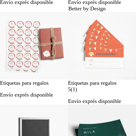
Envío exprés disponible
Envío exprés disponible
Better by Design
Etiquetas para regalos
Etiquetas para regalos
1
5
(
1
)
Envío exprés disponible
r
Envío exprés disponible
e
Opciones nuevas
s
e
ñ
a