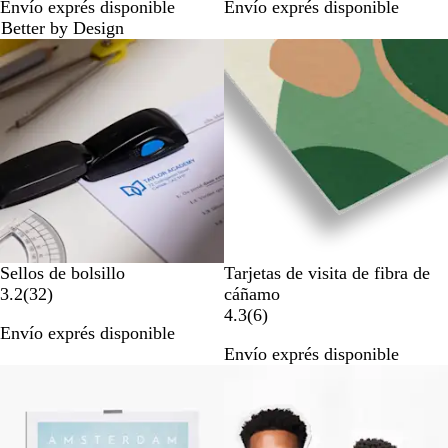
Envío exprés disponible
Envío exprés disponible
e
e
Better by Design
s
s
e
e
ñ
ñ
a
a
s
s
Sellos de bolsillo
Tarjetas de visita de fibra de
3
3.2
(
32
)
cáñamo
2
6
4.3
(
6
)
Envío exprés disponible
r
r
Envío exprés disponible
e
e
Lo más vendido
Opciones nuevas
s
s
e
e
ñ
ñ
a
a