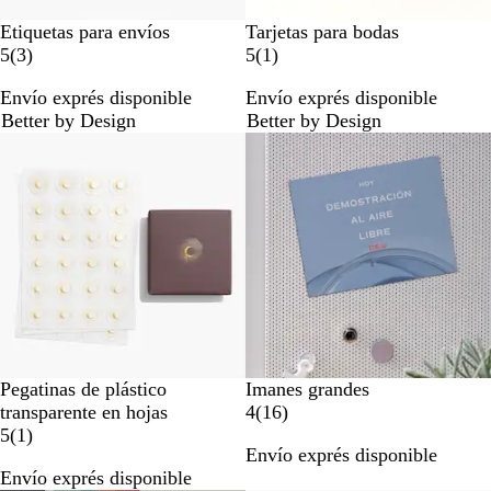
Etiquetas para envíos
Tarjetas para bodas
3
1
5
(
3
)
5
(
1
)
r
r
Envío exprés disponible
Envío exprés disponible
e
e
Better by Design
Better by Design
s
s
Opciones nuevas
e
e
ñ
ñ
a
a
s
Pegatinas de plástico
Imanes grandes
1
transparente en hojas
4
(
16
)
1
6
5
(
1
)
Envío exprés disponible
r
r
Envío exprés disponible
e
e