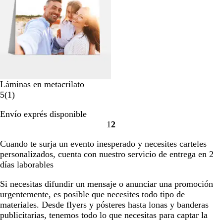
ñ
a
s
Láminas en metacrilato
1
5
(
1
)
r
Envío exprés disponible
e
1
2
s
Ir
Ir
e
a
a
Cuando te surja un evento inesperado y necesites carteles
ñ
la
la
personalizados, cuenta con nuestro servicio de entrega en 2
a
página
página
días laborables
Si necesitas difundir un mensaje o anunciar una promoción
urgentemente, es posible que necesites todo tipo de
materiales. Desde flyers y pósteres hasta lonas y banderas
publicitarias, tenemos todo lo que necesitas para captar la