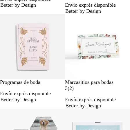
Better by Design
Envío exprés disponible
s
e
Better by Design
e
s
ñ
e
a
ñ
s
a
s
Programas de boda
Marcasitios para bodas
2
3
(
2
)
Envío exprés disponible
r
Better by Design
Envío exprés disponible
e
Better by Design
s
Lo más vendido
e
ñ
a