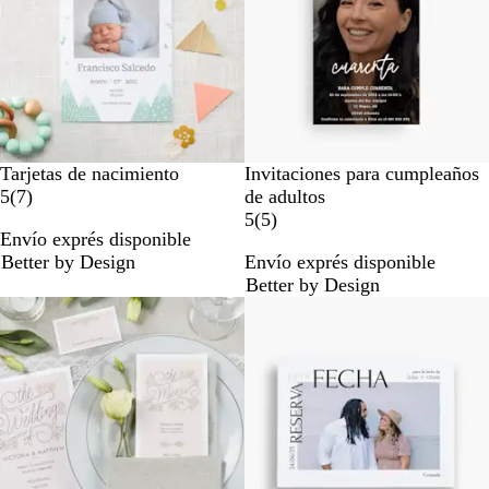
ñ
a
a
s
s
Tarjetas de nacimiento
Invitaciones para cumpleaños
7
5
(
7
)
de adultos
r
5
5
(
5
)
Envío exprés disponible
e
r
Better by Design
Envío exprés disponible
s
e
Better by Design
e
s
ñ
e
a
ñ
s
a
s