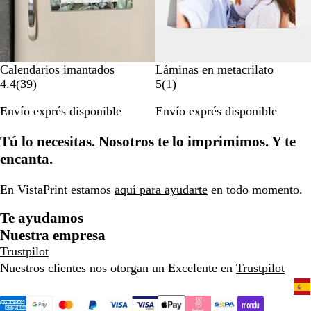
Calendarios imantados
Láminas en metacrilato
3
1
4.4
(
39
)
5
(
1
)
9
r
Envío exprés disponible
Envío exprés disponible
r
e
e
s
Tú lo necesitas. Nosotros te lo imprimimos. Y te
s
e
e
ñ
encanta.
ñ
a
a
En VistaPrint estamos
aquí para ayudarte
en todo momento.
s
Te ayudamos
Nuestra empresa
Trustpilot
Nuestros clientes nos otorgan un Excelente en
Trustpilot