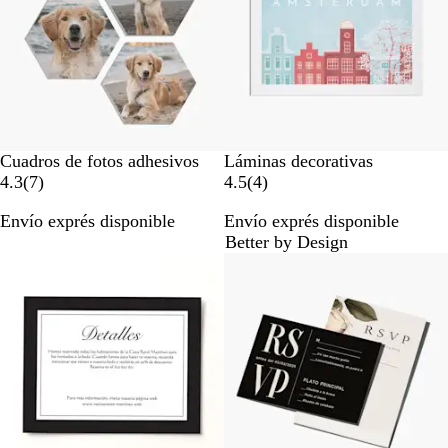
s
Cuadros de fotos adhesivos
Láminas decorativas
7
4
4.3
(
7
)
4.5
(
4
)
r
r
Envío exprés disponible
Envío exprés disponible
e
e
Better by Design
s
s
Opciones nuevas
e
e
ñ
ñ
a
a
s
s