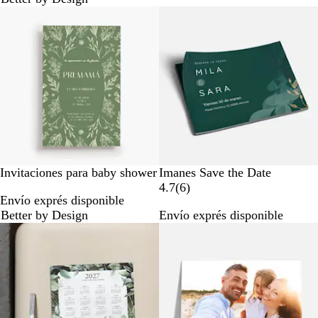
s
e
ñ
a
Invitaciones para baby shower
Imanes Save the Date
6
4.7
(
6
)
Envío exprés disponible
r
Better by Design
Envío exprés disponible
e
Opciones nuevas
s
e
ñ
a
s