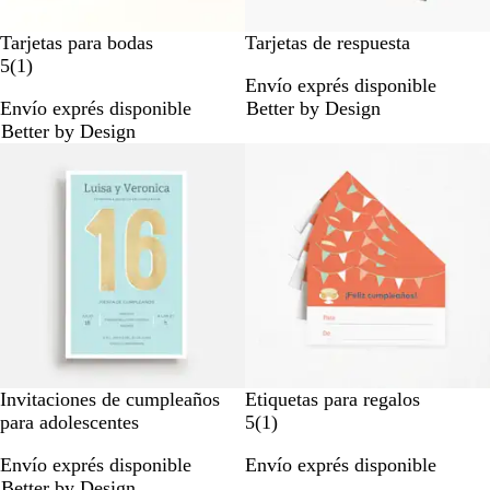
Tarjetas para bodas
Tarjetas de respuesta
1
5
(
1
)
Envío exprés disponible
r
Envío exprés disponible
Better by Design
e
Better by Design
s
e
ñ
a
Invitaciones de cumpleaños
Etiquetas para regalos
1
para adolescentes
5
(
1
)
r
Envío exprés disponible
Envío exprés disponible
e
Better by Design