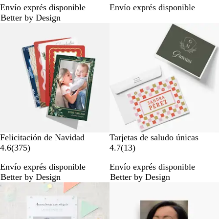
Envío exprés disponible
Envío exprés disponible
r
r
Better by Design
e
e
Lo más vendido
s
s
e
e
ñ
ñ
a
a
s
s
Felicitación de Navidad
Tarjetas de saludo únicas
3
1
4.6
(
375
)
4.7
(
13
)
7
3
Envío exprés disponible
Envío exprés disponible
5
r
Better by Design
Better by Design
r
e
e
s
s
e
e
ñ