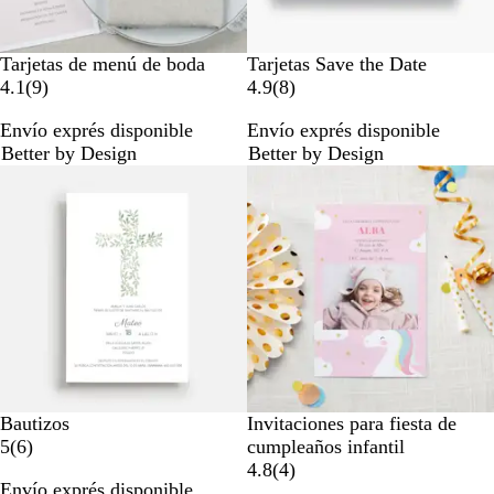
Tarjetas de menú de boda
Tarjetas Save the Date
9
8
4.1
(
9
)
4.9
(
8
)
r
r
Envío exprés disponible
Envío exprés disponible
e
e
Better by Design
Better by Design
s
s
Opciones nuevas
e
e
ñ
ñ
a
a
s
s
Bautizos
Invitaciones para fiesta de
6
5
(
6
)
cumpleaños infantil
r
4
4.8
(
4
)
Envío exprés disponible
e
r