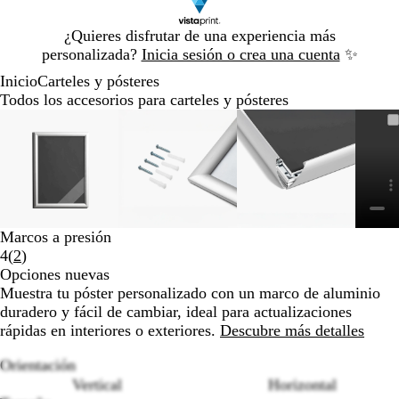
Diapositiva
¿Quieres disfrutar de una experiencia más
1
personalizada?
Inicia sesión o crea una cuenta
✨
de
Inicio
Carteles y pósteres
1
Todos los accesorios para carteles y pósteres
Diapositiva
Imagen
Acercado
Utiliza
Haz
Imagen
Acercado
Utiliza
Haz
Imagen
Acercado
Utiliza
Haz
1
ampliable
hasta
las
clic
ampliable
hasta
las
clic
ampliable
hasta
las
clic
de
mínimo
teclas
para
mínimo
teclas
para
mínimo
teclas
para
4
de
expandir
de
expandir
de
expandir
más
más
más
y
y
y
menos
menos
menos
Marcos a presión
para
para
para
Leer
4
(
2
)
ampliar
ampliar
ampliar
2
Opciones nuevas
y
y
y
reseñas
Muestra tu póster personalizado con un marco de aluminio
alejar
alejar
alejar
duradero y fácil de cambiar, ideal para actualizaciones
y
y
y
rápidas en interiores o exteriores.
Descubre más detalles
las
las
las
flechas
flechas
flechas
Orientación
para
para
para
Vertical
Horizontal
moverte
moverte
moverte