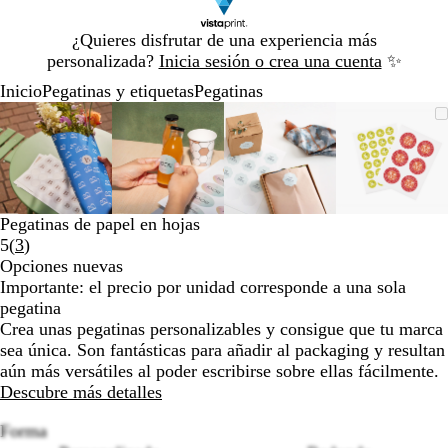
Diapositiva
¿Quieres disfrutar de una experiencia más
1
personalizada?
Inicia sesión o crea una cuenta
✨
de
Inicio
Pegatinas y etiquetas
Pegatinas
1
Diapositiva
Imagen
Acercado
Utiliza
Haz
Imagen
Acercado
Utiliza
Haz
Imagen
Acercado
Utiliza
Haz
Imagen
Acerca
Utiliza
Haz
1
ampliable
hasta
las
clic
ampliable
hasta
las
clic
ampliable
hasta
las
clic
ampliab
hasta
las
clic
de
mínimo
teclas
para
mínimo
teclas
para
mínimo
teclas
para
mínimo
teclas
para
4
de
expandir
de
expandir
de
expandir
de
expandi
más
más
más
más
y
y
y
y
Pegatinas de papel en hojas
menos
menos
menos
menos
Leer
5
(
3
)
para
para
para
para
3
Opciones nuevas
ampliar
ampliar
ampliar
ampliar
reseñas
Importante: el precio por unidad corresponde a una sola
y
y
y
y
pegatina
alejar
alejar
alejar
alejar
Crea unas pegatinas personalizables y consigue que tu marca
y
y
y
y
sea única. Son fantásticas para añadir al packaging y resultan
las
las
las
las
aún más versátiles al poder escribirse sobre ellas fácilmente.
flechas
flechas
flechas
flechas
Descubre más detalles
para
para
para
para
moverte
moverte
moverte
movert
Forma
por
por
por
por