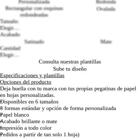
Personalizada
Redonda
la
la
la
la
Rectangular con esquinas
Ovalada
imagen
imagen
imagen
imagen
redondeadas
Tamaño
Loading
Elegir…
options
Acabado
Satinado
Mate
Cantidad
Elegir…
Consulta nuestras plantillas
Sube tu diseño
Especificaciones y plantillas
Opciones del producto
Deja huella con tu marca con tus propias pegatinas de papel
en hojas personalizadas.
Disponibles en 6 tamaños
3 formas estándar y opción de forma personalizada
Papel blanco
Acabado brillante o mate
Impresión a todo color
Pedidos a partir de tan solo 1 hoja)