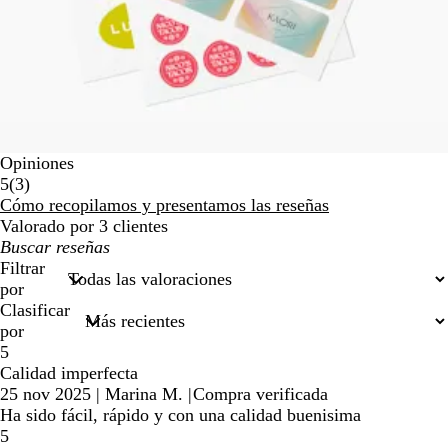
Opiniones
3
5
(
3
)
reseñas
Cómo recopilamos y presentamos las reseñas
Valorado por 3 clientes
Mis
búsquedas
Filtrar
por
Clasificar
por
5
Calidad imperfecta
25 nov 2025
|
Marina M.
|
Compra verificada
Ha sido fácil, rápido y con una calidad buenisima
5