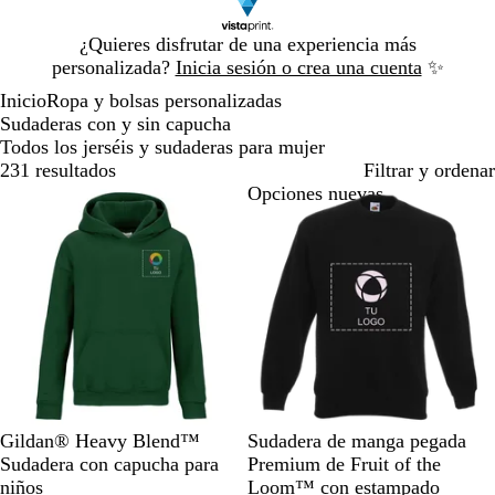
Diapositiva
¿Quieres disfrutar de una experiencia más
1
personalizada?
Inicia sesión o crea una cuenta
✨
de
Inicio
Ropa y bolsas personalizadas
1
Sudaderas con y sin capucha
Todos los jerséis y sudaderas para mujer
231 resultados
Filtrar y ordenar
Opciones nuevas
V
G
R
R
G
N
T
A
C
R
Gildan® Heavy Blend™
Sudadera de manga pegada
e
r
o
o
r
e
i
z
a
o
Sudadera con capucha para
Premium de Fruit of the
r
i
j
s
i
g
n
u
r
j
niños
Loom™ con estampado