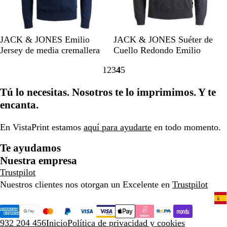
j
j
a
a
s
s
p
p
A
A
G
N
G
A
A
N
JACK & JONES Emilio
JACK & JONES Suéter de
e
e
z
v
r
e
r
z
v
e
Jersey de media cremallera
Cuello Redondo Emilio
a
a
u
e
i
g
i
u
e
g
d
d
1
2
3
4
5
l
n
s
r
s
l
n
r
Ir
Ir
Ir
Ir
Ir
o
o
m
a
o
o
o
m
a
o
a
a
a
a
a
Tú lo necesitas. Nosotros te lo imprimimos. Y te
a
s
s
a
la
la
la
la
la
r
c
c
r
encanta.
página
página
página
página
página
i
u
u
i
n
r
r
n
En VistaPrint estamos
aquí para ayudarte
en todo momento.
o
o
o
o
j
j
Te ayudamos
a
a
Nuestra empresa
s
s
Trustpilot
p
p
Nuestros clientes nos otorgan un Excelente en
Trustpilot
e
e
a
a
d
d
o
o
932 204 456
Inicio
Política de privacidad y cookies