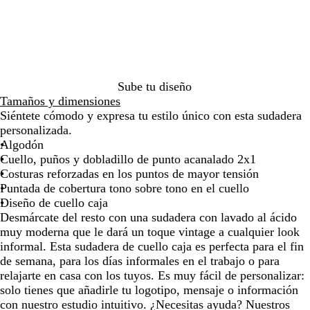
l
v
e
l
c
a
por
por
por
por
por
por
por
o
a
l
a
l
t
la
la
la
la
la
la
la
p
d
o
r
a
o
imagen
imagen
imagen
imagen
imagen
imagen
ima
á
o
l
o
r
l
l
a
l
o
a
i
v
a
l
v
Sube tu diseño
d
a
v
a
a
Tamaños y dimensiones
o
d
a
v
d
Siéntete cómodo y expresa tu estilo único con esta sudadera
l
o
d
a
o
personalizada.
a
o
d
Algodón
v
o
Cuello, puños y dobladillo de punto acanalado 2x1
a
Costuras reforzadas en los puntos de mayor tensión
d
Puntada de cobertura tono sobre tono en el cuello
o
Diseño de cuello caja
Desmárcate del resto con una sudadera con lavado al ácido
muy moderna que le dará un toque vintage a cualquier look
informal. Esta sudadera de cuello caja es perfecta para el fin
de semana, para los días informales en el trabajo o para
relajarte en casa con los tuyos. Es muy fácil de personalizar:
solo tienes que añadirle tu logotipo, mensaje o información
con nuestro estudio intuitivo. ¿Necesitas ayuda? Nuestros