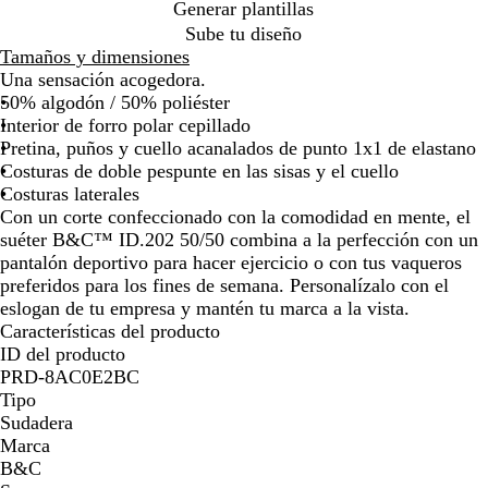
e
n
a
e
Generar plantillas
por
por
por
por
l
o
a
Sube tu diseño
la
la
la
la
l
d
Tamaños y dimensiones
imagen
imagen
imagen
imagen
a
o
Una sensación acogedora.
50% algodón / 50% poliéster
Interior de forro polar cepillado
Pretina, puños y cuello acanalados de punto 1x1 de elastano
Costuras de doble pespunte en las sisas y el cuello
Costuras laterales
Con un corte confeccionado con la comodidad en mente, el
suéter B&C™ ID.202 50/50 combina a la perfección con un
pantalón deportivo para hacer ejercicio o con tus vaqueros
preferidos para los fines de semana. Personalízalo con el
eslogan de tu empresa y mantén tu marca a la vista.
Características del producto
ID del producto
PRD-8AC0E2BC
Tipo
Sudadera
Marca
B&C