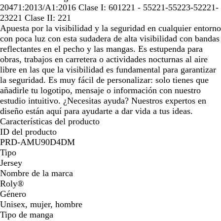
e
u
o
r
20471:2013/A1:2016 Clase I: 601221 - 55221-55223-52221-
n
o
r
e
23221 Clase II: 221
t
r
e
s
Apuesta por la visibilidad y la seguridad en cualquier entorno
e
e
s
c
con poca luz con esta sudadera de alta visibilidad con bandas
s
c
e
reflectantes en el pecho y las mangas. Es estupenda para
c
e
n
obras, trabajos en carretera o actividades nocturnas al aire
e
n
t
libre en las que la visibilidad es fundamental para garantizar
n
t
e
la seguridad. Es muy fácil de personalizar: solo tienes que
t
e
añadirle tu logotipo, mensaje o información con nuestro
e
estudio intuitivo. ¿Necesitas ayuda? Nuestros expertos en
diseño están aquí para ayudarte a dar vida a tus ideas.
Características del producto
ID del producto
PRD-AMU90D4DM
Tipo
Jersey
Nombre de la marca
Roly®
Género
Unisex, mujer, hombre
Tipo de manga