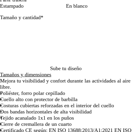
m
l
e
z
z
por
por
por
Estampado
En blanco
a
o
r
u
u
la
la
la
Obligatorio
Tamaño y cantidad
*
r
m
d
l
l
imagen
imagen
imagen
i
o
e
M
M
l
/
J
a
a
l
A
a
r
r
o
m
r
i
i
F
a
d
n
n
l
r
í
o
o
u
i
n
/
/
o
l
/
A
N
Sube tu diseño
r
l
A
m
a
Tamaños y dimensiones
e
o
m
a
r
Mejora tu visibilidad y confort durante las actividades al aire
s
F
a
r
a
libre.
c
l
r
i
n
Poliéster, forro polar cepillado
e
u
i
l
j
Cuello alto con protector de barbilla
n
o
l
l
a
Costuras cubiertas reforzadas en el interior del cuello
t
r
l
o
F
Dos bandas horizontales de alta visibilidad
e
e
o
F
l
Tejido acanalado 1x1 en los puños
s
F
l
u
Cierre de cremallera de un cuarto
c
l
u
o
Certificado CE según: EN ISO 13688:2013/A1:2021 EN ISO