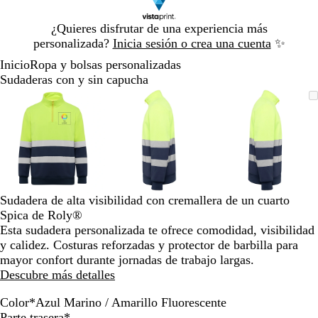
Diapositiva
¿Quieres disfrutar de una experiencia más
1
personalizada?
Inicia sesión o crea una cuenta
✨
de
Inicio
Ropa y bolsas personalizadas
1
Sudaderas con y sin capucha
Diapositiva
Imagen
Acercado
Utiliza
Haz
Imagen
Acercado
Utiliza
Haz
Imagen
Acercado
Utiliza
Haz
1
ampliable
hasta
las
clic
ampliable
hasta
las
clic
ampliable
hasta
las
clic
de
mínimo
teclas
para
mínimo
teclas
para
mínimo
teclas
para
3
de
expandir
de
expandir
de
expandir
más
más
más
y
y
y
menos
menos
menos
para
para
para
Sudadera de alta visibilidad con cremallera de un cuarto
ampliar
ampliar
ampliar
Spica de Roly®
y
y
y
Esta sudadera personalizada te ofrece comodidad, visibilidad
alejar
alejar
alejar
y calidez. Costuras reforzadas y protector de barbilla para
y
y
y
mayor confort durante jornadas de trabajo largas.
las
las
las
Descubre más detalles
flechas
flechas
flechas
para
para
para
Color
*
Azul Marino / Amarillo Fluorescente
A
P
V
A
A
moverte
moverte
moverte
Parte trasera
*