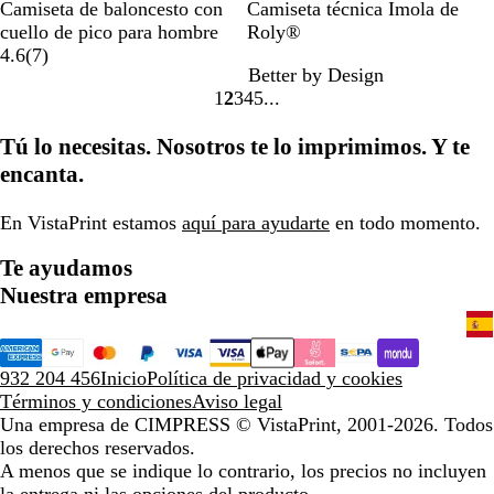
N
R
M
R
A
Camiseta de baloncesto con
Camiseta técnica Imola de
e
o
a
o
z
cuello de pico para hombre
Roly®
7
g
s
l
j
u
4.6
(
7
)
Better by Design
r
r
e
v
o
l
1
2
3
4
5
e
o
t
a
m
Ir
Ir
Ir
Ir
Ir
s
a
a
a
a
a
a
a
Tú lo necesitas. Nosotros te lo imprimimos. Y te
e
r
la
la
la
la
la
ñ
i
encanta.
página
página
página
página
página
a
n
s
o
En VistaPrint estamos
aquí para ayudarte
en todo momento.
Te ayudamos
Nuestra empresa
932 204 456
Inicio
Política de privacidad y cookies
Términos y condiciones
Aviso legal
Una empresa de CIMPRESS
© VistaPrint, 2001-2026. Todos
los derechos reservados.
A menos que se indique lo contrario, los precios no incluyen