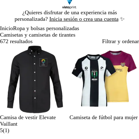
Diapositiva
¿Quieres disfrutar de una experiencia más
1
personalizada?
Inicia sesión o crea una cuenta
✨
de
Inicio
Ropa y bolsas personalizadas
1
Camisetas y camisetas de tirantes
672 resultados
Filtrar y ordenar
N
B
A
N
B
R
A
A
Camisa de vestir Elevate
Camiseta de fútbol para mujer
e
l
z
e
l
o
m
z
Vaillant
g
a
u
1
g
a
j
a
u
5
(
1
)
r
n
l
r
r
n
o
r
l