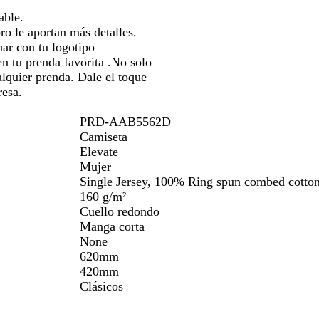
para
para
para
able.
moverte
moverte
moverte
o le aportan más detalles.
por
por
por
ar con tu logotipo
la
la
la
n tu prenda favorita .No solo
imagen
imagen
imagen
alquier prenda. Dale el toque
resa.
PRD-AAB5562D
Camiseta
Elevate
Mujer
Single Jersey, 100% Ring spun combed cotton
160 g/m²
Cuello redondo
Manga corta
None
620mm
420mm
Clásicos