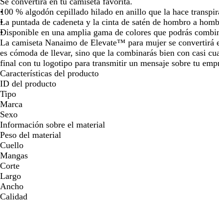
Se convertirá en tu camiseta favorita.
para
para
para
para
para
100 % algodón cepillado hilado en anillo que la hace transpir
moverte
moverte
moverte
moverte
moverte
La puntada de cadeneta y la cinta de satén de hombro a hombr
por
por
por
por
por
Disponible en una amplia gama de colores que podrás combin
la
la
la
la
la
La camiseta Nanaimo de Elevate™ para mujer se convertirá e
imagen
imagen
imagen
imagen
imagen
es cómoda de llevar, sino que la combinarás bien con casi cu
final con tu logotipo para transmitir un mensaje sobre tu emp
Características del producto
ID del producto
Tipo
Marca
Sexo
Información sobre el material
Peso del material
Cuello
Mangas
Corte
Largo
Ancho
Calidad