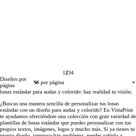
1
2
3
4
Página
Página
Página
Página
Diseños por
1
2
3
4
página
lonas estándar para audaz y colorido: haz realidad tu visión.
¿Buscas una manera sencilla de personalizar tus lonas
estándar con un diseño para audaz y colorido? En VistaPrint
te ayudamos ofreciéndote una colección con gran variedad de
plantillas de lonas estándar que puedes personalizar con tus
propios textos, imágenes, logos y mucho más. Si ya tienes tu
propio diseño, tampoco hay problema, puedes subirlo a