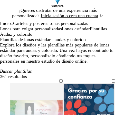
Diapositiva
¿Quieres disfrutar de una experiencia más
1
personalizada?
Inicia sesión o crea una cuenta
✨
de
Inicio
Carteles y pósteres
Lonas personalizadas
1
...
Lonas para colgar personalizadas
Lonas estándar
Plantillas
Audaz y colorido
Plantillas de lonas estándar - audaz y colorido
Explora los diseños y las plantillas más populares de lonas
estándar para audaz y colorido. Una vez hayas encontrado tu
diseño favorito, personalízalo añadiendo tus toques
personales en nuestro estudio de diseño online.
Buscar plantillas
361 resultados
Filtros