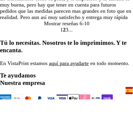
muy buena, pero hay que tener en cuenta para futuros
pedidos que las medidas parecen mas grandes en foto que en
realidad. Pero aun así muy satisfecho y entrega muy rápida
Mostrar reseñas
6-10
1
2
3
Ir
Ir
Ir
a
a
a
Tú lo necesitas. Nosotros te lo imprimimos. Y te
la
la
la
encanta.
página
página
página
En VistaPrint estamos
aquí para ayudarte
en todo momento.
Te ayudamos
Nuestra empresa
932 204 456
Inicio
Política de privacidad y cookies
Términos y condiciones
Aviso legal
Una empresa de CIMPRESS
© VistaPrint, 2001-2026. Todos
los derechos reservados.
A menos que se indique lo contrario, los precios no incluyen