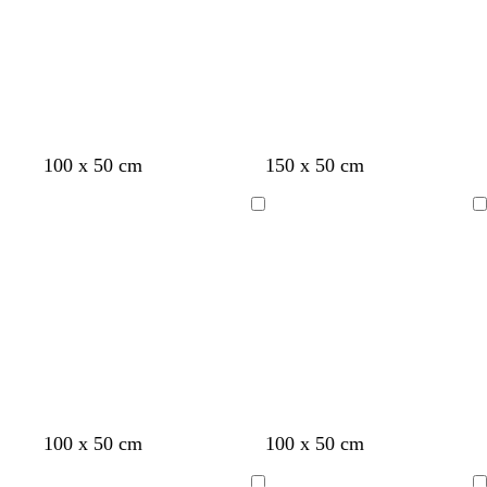
s
o
c
u
r
o
100 x 50 cm
150 x 50 cm
Cargando
Cargando
b
g
a
r
p
g
g
g
g
g
g
100 x 50 cm
100 x 50 cm
l
r
c
o
ú
r
r
r
r
r
r