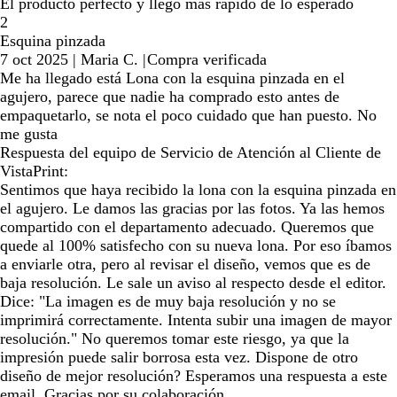
El producto perfecto y llegó más rápido de lo esperado
2
Esquina pinzada
7 oct 2025
|
Maria C.
|
Compra verificada
Me ha llegado está Lona con la esquina pinzada en el
agujero, parece que nadie ha comprado esto antes de
empaquetarlo, se nota el poco cuidado que han puesto. No
me gusta
Respuesta del equipo de Servicio de Atención al Cliente de
VistaPrint:
Sentimos que haya recibido la lona con la esquina pinzada en
el agujero. Le damos las gracias por las fotos. Ya las hemos
compartido con el departamento adecuado. Queremos que
quede al 100% satisfecho con su nueva lona. Por eso íbamos
a enviarle otra, pero al revisar el diseño, vemos que es de
baja resolución. Le sale un aviso al respecto desde el editor.
Dice: "La imagen es de muy baja resolución y no se
imprimirá correctamente. Intenta subir una imagen de mayor
resolución." No queremos tomar este riesgo, ya que la
impresión puede salir borrosa esta vez. Dispone de otro
diseño de mejor resolución? Esperamos una respuesta a este
email. Gracias por su colaboración