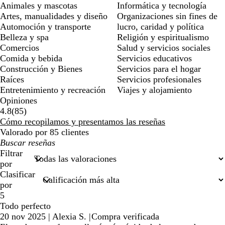
Animales y mascotas
Informática y tecnología
Artes, manualidades y diseño
Organizaciones sin fines de
Automoción y transporte
lucro, caridad y política
Belleza y spa
Religión y espiritualismo
Comercios
Salud y servicios sociales
Comida y bebida
Servicios educativos
Construcción y Bienes
Servicios para el hogar
Raíces
Servicios profesionales
Entretenimiento y recreación
Viajes y alojamiento
Opiniones
85
4.8
(
85
)
reseñas
Cómo recopilamos y presentamos las reseñas
Valorado por 85 clientes
Mis
búsquedas
Filtrar
por
Clasificar
por
5
Todo perfecto
20 nov 2025
|
Alexia S.
|
Compra verificada