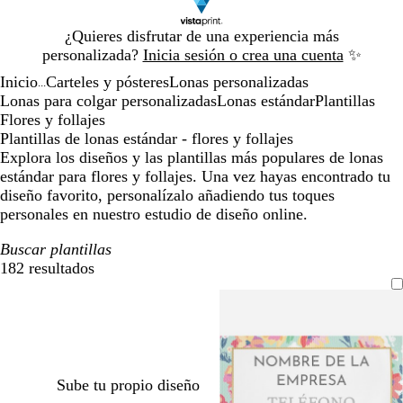
Diapositiva
¿Quieres disfrutar de una experiencia más
1
personalizada?
Inicia sesión o crea una cuenta
✨
de
Inicio
Carteles y pósteres
Lonas personalizadas
1
...
Lonas para colgar personalizadas
Lonas estándar
Plantillas
Flores y follajes
Plantillas de lonas estándar - flores y follajes
Explora los diseños y las plantillas más populares de lonas
estándar para flores y follajes. Una vez hayas encontrado tu
diseño favorito, personalízalo añadiendo tus toques
personales en nuestro estudio de diseño online.
Buscar plantillas
182 resultados
Filtros
Sube tu propio diseño