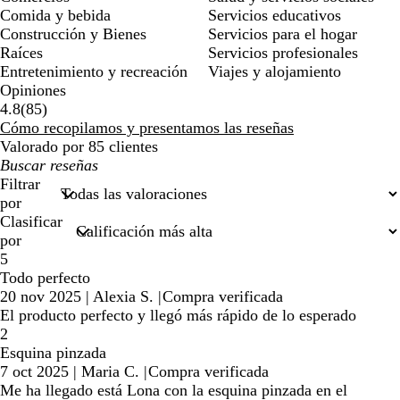
Comida y bebida
Servicios educativos
Construcción y Bienes
Servicios para el hogar
Raíces
Servicios profesionales
Entretenimiento y recreación
Viajes y alojamiento
Opiniones
85
4.8
(
85
)
reseñas
Cómo recopilamos y presentamos las reseñas
Valorado por 85 clientes
Mis
búsquedas
Filtrar
por
Clasificar
por
5
Todo perfecto
20 nov 2025
|
Alexia S.
|
Compra verificada
El producto perfecto y llegó más rápido de lo esperado
2
Esquina pinzada
7 oct 2025
|
Maria C.
|
Compra verificada
Me ha llegado está Lona con la esquina pinzada en el