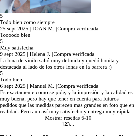
5
Todo bien como siempre
25 sept 2025
|
JOAN M.
|
Compra verificada
Toooodo bien
5
Muy satisfecha
9 sept 2025
|
Helena J.
|
Compra verificada
La lona de vinilo salió muy definida y quedó bonita y
destacada al lado de los otros lonas en la barrera :)
5
Todo bien
6 sept 2025
|
Manuel M.
|
Compra verificada
Es exactamente como se pide, y la impresión y la calidad es
muy buena, pero hay que tener en cuenta para futuros
pedidos que las medidas parecen mas grandes en foto que en
realidad. Pero aun así muy satisfecho y entrega muy rápida
Mostrar reseñas
6-10
1
2
3
Ir
Ir
Ir
a
a
a