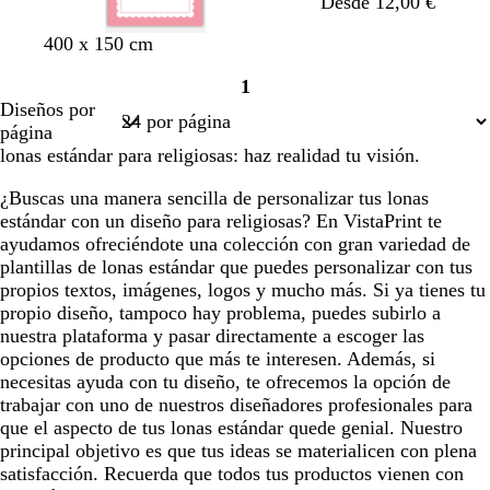
Desde 12,00 €
b
b
b
b
l
400 x 150 cm
l
l
l
l
i
1
a
a
a
a
l
Página
Diseños por
n
n
n
n
a
1
página
c
c
c
c
lonas estándar para religiosas: haz realidad tu visión.
o
o
o
o
¿Buscas una manera sencilla de personalizar tus lonas
estándar con un diseño para religiosas? En VistaPrint te
ayudamos ofreciéndote una colección con gran variedad de
plantillas de lonas estándar que puedes personalizar con tus
propios textos, imágenes, logos y mucho más. Si ya tienes tu
propio diseño, tampoco hay problema, puedes subirlo a
nuestra plataforma y pasar directamente a escoger las
opciones de producto que más te interesen. Además, si
necesitas ayuda con tu diseño, te ofrecemos la opción de
trabajar con uno de nuestros diseñadores profesionales para
que el aspecto de tus lonas estándar quede genial. Nuestro
principal objetivo es que tus ideas se materialicen con plena
satisfacción. Recuerda que todos tus productos vienen con