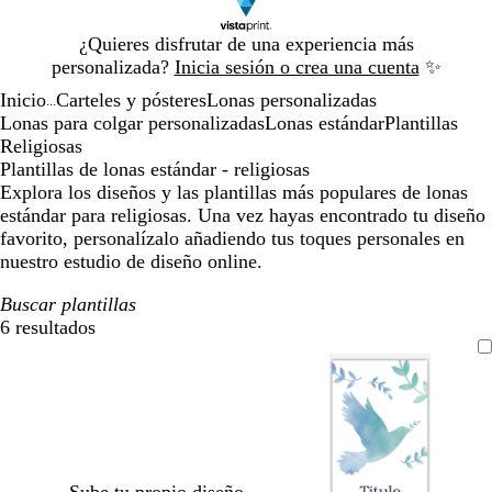
Diapositiva
¿Quieres disfrutar de una experiencia más
1
personalizada?
Inicia sesión o crea una cuenta
✨
de
Inicio
Carteles y pósteres
Lonas personalizadas
1
...
Lonas para colgar personalizadas
Lonas estándar
Plantillas
Religiosas
Plantillas de lonas estándar - religiosas
Explora los diseños y las plantillas más populares de lonas
estándar para religiosas. Una vez hayas encontrado tu diseño
favorito, personalízalo añadiendo tus toques personales en
nuestro estudio de diseño online.
Buscar plantillas
6 resultados
Filtros