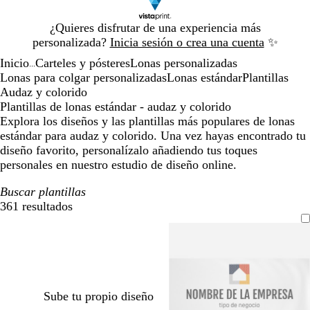
Diapositiva
¿Quieres disfrutar de una experiencia más
1
personalizada?
Inicia sesión o crea una cuenta
✨
de
Inicio
Carteles y pósteres
Lonas personalizadas
1
...
Lonas para colgar personalizadas
Lonas estándar
Plantillas
Audaz y colorido
Plantillas de lonas estándar - audaz y colorido
Explora los diseños y las plantillas más populares de lonas
estándar para audaz y colorido. Una vez hayas encontrado tu
diseño favorito, personalízalo añadiendo tus toques
personales en nuestro estudio de diseño online.
Buscar plantillas
361 resultados
Filtros
Sube tu propio diseño