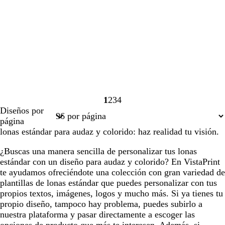
1
2
3
4
Página
Página
Página
Página
Diseños por
1
2
3
4
página
lonas estándar para audaz y colorido: haz realidad tu visión.
¿Buscas una manera sencilla de personalizar tus lonas
estándar con un diseño para audaz y colorido? En VistaPrint
te ayudamos ofreciéndote una colección con gran variedad de
plantillas de lonas estándar que puedes personalizar con tus
propios textos, imágenes, logos y mucho más. Si ya tienes tu
propio diseño, tampoco hay problema, puedes subirlo a
nuestra plataforma y pasar directamente a escoger las