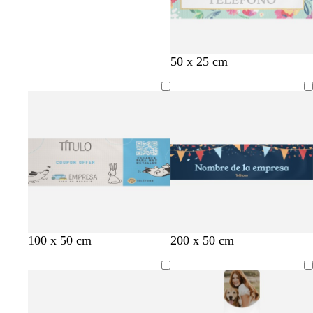
g
b
b
b
50 x 25 cm
r
l
l
l
i
a
a
a
s
n
n
n
c
c
c
c
l
o
o
o
a
r
o
c
b
b
g
a
n
v
a
100 x 50 cm
200 x 50 cm
r
l
l
r
z
a
e
z
e
a
a
i
u
r
r
u
m
n
n
s
l
a
d
l
a
c
c
c
o
n
e
c