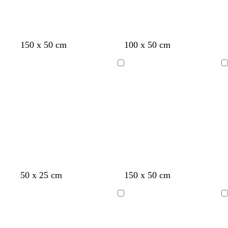
b
c
150 x 50 cm
100 x 50 cm
l
r
a
e
Cargando
Cargando
n
m
c
a
o
r
l
t
b
b
b
b
n
b
g
g
50 x 25 cm
150 x 50 cm
o
a
e
l
l
l
l
e
l
r
r
s
v
r
a
a
a
a
g
a
i
i
Cargando
Cargando
a
a
r
n
n
n
n
r
n
s
s
c
n
a
c
c
c
c
o
c
o
o