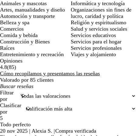
Animales y mascotas
Informática y tecnología
Artes, manualidades y diseño
Organizaciones sin fines de
Automoción y transporte
lucro, caridad y política
Belleza y spa
Religión y espiritualismo
Comercios
Salud y servicios sociales
Comida y bebida
Servicios educativos
Construcción y Bienes
Servicios para el hogar
Raíces
Servicios profesionales
Entretenimiento y recreación
Viajes y alojamiento
Opiniones
85
4.8
(
85
)
reseñas
Cómo recopilamos y presentamos las reseñas
Valorado por 85 clientes
Mis
búsquedas
Filtrar
por
Clasificar
por
5
Todo perfecto
20 nov 2025
|
Alexia S.
|
Compra verificada