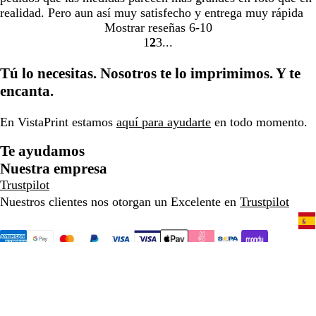
realidad. Pero aun así muy satisfecho y entrega muy rápida
Mostrar reseñas
6-10
1
2
3
Ir
Ir
Ir
a
a
a
Tú lo necesitas. Nosotros te lo imprimimos. Y te
la
la
la
encanta.
página
página
página
En VistaPrint estamos
aquí para ayudarte
en todo momento.
Te ayudamos
Nuestra empresa
Trustpilot
Nuestros clientes nos otorgan un Excelente en
Trustpilot
932 204 456
Inicio
Política de privacidad y cookies
Términos y condiciones
Aviso legal
Una empresa de CIMPRESS
© VistaPrint, 2001-2026. Todos
los derechos reservados.
A menos que se indique lo contrario, los precios no incluyen