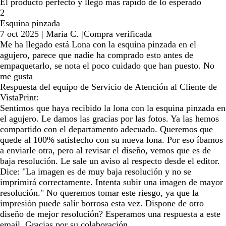
El producto perfecto y llegó más rápido de lo esperado
2
Esquina pinzada
7 oct 2025
|
Maria C.
|
Compra verificada
Me ha llegado está Lona con la esquina pinzada en el
agujero, parece que nadie ha comprado esto antes de
empaquetarlo, se nota el poco cuidado que han puesto. No
me gusta
Respuesta del equipo de Servicio de Atención al Cliente de
VistaPrint:
Sentimos que haya recibido la lona con la esquina pinzada en
el agujero. Le damos las gracias por las fotos. Ya las hemos
compartido con el departamento adecuado. Queremos que
quede al 100% satisfecho con su nueva lona. Por eso íbamos
a enviarle otra, pero al revisar el diseño, vemos que es de
baja resolución. Le sale un aviso al respecto desde el editor.
Dice: "La imagen es de muy baja resolución y no se
imprimirá correctamente. Intenta subir una imagen de mayor
resolución." No queremos tomar este riesgo, ya que la
impresión puede salir borrosa esta vez. Dispone de otro
diseño de mejor resolución? Esperamos una respuesta a este
email. Gracias por su colaboración