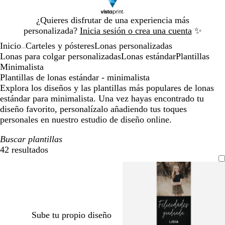
Diapositiva
¿Quieres disfrutar de una experiencia más
1
personalizada?
Inicia sesión o crea una cuenta
✨
de
Inicio
Carteles y pósteres
Lonas personalizadas
1
...
Lonas para colgar personalizadas
Lonas estándar
Plantillas
Minimalista
Plantillas de lonas estándar - minimalista
Explora los diseños y las plantillas más populares de lonas
estándar para minimalista. Una vez hayas encontrado tu
diseño favorito, personalízalo añadiendo tus toques
personales en nuestro estudio de diseño online.
Buscar plantillas
42 resultados
Filtros
Sube tu propio diseño