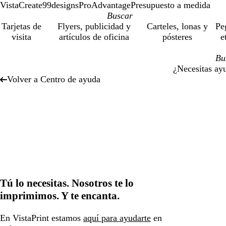
VistaCreate
99designs
ProAdvantage
Presupuesto a medida
Tarjetas de
Flyers, publicidad y
Carteles, lonas y
Pe
visita
artículos de oficina
pósteres
e
¿Necesitas ay
Volver a Centro de ayuda
Tú lo necesitas. Nosotros te lo
imprimimos. Y te encanta.
En VistaPrint estamos
aquí para ayudarte
en