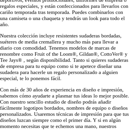
deportivos, eventos promocionales, uniformes de empresa o
a
n
regalos especiales, y están confeccionados para llevarlos con
i
t
cariño temporada tras temporada. Puedes combinarlos con
n
a
una camiseta o una chaqueta y tendrás un look para todo el
i
año.
l
l
Nuestra colección incluye resistentes sudaderas bordadas,
a
suéteres de media cremallera y mucho más para llevar a
diario con comodidad. Tenemos modelos de marcas de
renombre como Fruit of the Loom®, Gildan®, CottoVer® y
Tee Jays® , según disponibilidad. Tanto si quieres sudaderas
de empresa para tu equipo como si te apetece diseñar una
sudadera para hacerle un regalo personalizado a alguien
especial, te lo ponemos fácil.
Con más de 30 años de experiencia en diseño e impresión,
sabemos cómo ayudarte a plasmar tus ideas lo mejor posible.
Con nuestro sencillo estudio de diseño podrás añadir
fácilmente logotipos bordados, nombres de equipo o diseños
personalizados. Usaremos técnicas de impresión para que tus
diseños luzcan siempre como el primer día. Y si en algún
momento necesitas que te echemos una mano, nuestros