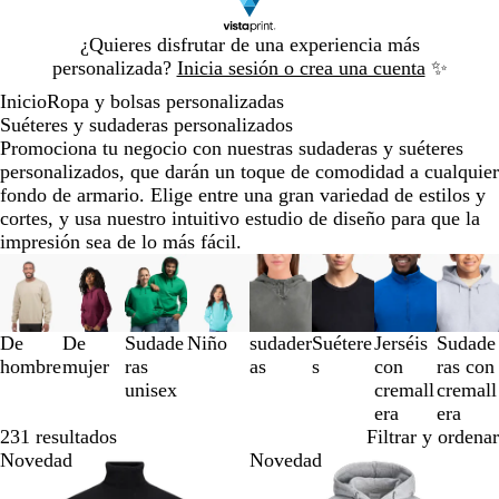
Diapositiva
¿Quieres disfrutar de una experiencia más
1
personalizada?
Inicia sesión o crea una cuenta
✨
de
Inicio
Ropa y bolsas personalizadas
1
Suéteres y sudaderas personalizados
Promociona tu negocio con nuestras sudaderas y suéteres
personalizados, que darán un toque de comodidad a cualquier
fondo de armario. Elige entre una gran variedad de estilos y
cortes, y usa nuestro intuitivo estudio de diseño para que la
impresión sea de lo más fácil.
Diapositivas
de
la
1
De
De
Sudade
Niño
sudader
Suétere
Jerséis
Sudade
a
hombre
mujer
ras
as
s
con
ras con
la
unisex
cremall
cremall
3
era
era
de
231 resultados
Filtrar y ordenar
un
Novedad
Novedad
total
de