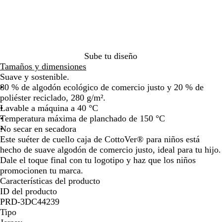
l
o
l
b
d
r
por
por
por
por
m
c
ó
e
o
la
la
la
la
a
e
n
imagen
imagen
imagen
imagen
r
l
i
e
n
s
Sube tu diseño
o
t
Tamaños y dimensiones
e
Suave y sostenible.
80 % de algodón ecológico de comercio justo y 20 % de
poliéster reciclado, 280 g/m².
Lavable a máquina a 40 °C
Temperatura máxima de planchado de 150 °C
No secar en secadora
Este suéter de cuello caja de CottoVer® para niños está
hecho de suave algodón de comercio justo, ideal para tu hijo.
Dale el toque final con tu logotipo y haz que los niños
promocionen tu marca.
Características del producto
ID del producto
PRD-3DC44239
Tipo