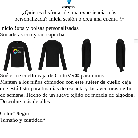
Diapositiva
¿Quieres disfrutar de una experiencia más
1
personalizada?
Inicia sesión o crea una cuenta
✨
de
Inicio
Ropa y bolsas personalizadas
1
Sudaderas con y sin capucha
Diapositiva
Imagen
Acercado
Utiliza
Haz
Imagen
Acercado
Utiliza
Haz
Imagen
Acercado
Utiliza
Haz
Imagen
Acerca
Utiliza
Haz
1
ampliable
hasta
las
clic
ampliable
hasta
las
clic
ampliable
hasta
las
clic
ampliab
hasta
las
clic
de
mínimo
teclas
para
mínimo
teclas
para
mínimo
teclas
para
mínimo
teclas
para
4
de
expandir
de
expandir
de
expandir
de
expandi
más
más
más
más
y
y
y
y
Suéter de cuello caja de CottoVer® para niños
menos
menos
menos
menos
Mantén a los niños cómodos con este suéter de cuello caja
para
para
para
para
que está listo para los días de escuela y las aventuras de fin
ampliar
ampliar
ampliar
ampliar
de semana. Hecho de un suave tejido de mezcla de algodón.
y
y
y
y
Descubre más detalles
alejar
alejar
alejar
alejar
y
y
y
y
Color
*
Negro
las
las
las
las
A
R
A
C
V
N
Obligatorio
Tamaño y cantidad
*
flechas
flechas
flechas
flechas
z
o
z
a
e
e
para
para
para
para
u
j
u
r
r
g
moverte
moverte
moverte
movert