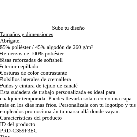
c
o
o
por
por
por
por
por
o
l
la
la
la
la
la
i
imagen
imagen
imagen
imagen
image
s
o
Sube tu diseño
Tamaños y dimensiones
Abrígate.
55% poliéster / 45% algodón de 260 g/m²
Refuerzos de 100% poliéster
Sisas reforzadas de softshell
Interior cepillado
Costuras de color contrastante
Bolsillos laterales de cremallera
Puños y cintura de tejido de canalé
Esta sudadera de trabajo personalizada es ideal para
cualquier temporada. Puedes llevarla sola o como una capa
más en los días más fríos. Personalízala con tu logotipo y tus
empleados promocionarán tu marca allá donde vayan.
Características del producto
ID del producto
PRD-C359F3EC
Tipo