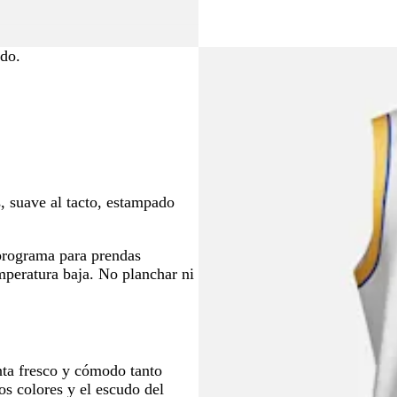
para
moverte
por
ido.
la
imagen
, suave al tacto, estampado
 programa para prendas
emperatura baja. No planchar ni
nta fresco y cómodo tanto
os colores y el escudo del