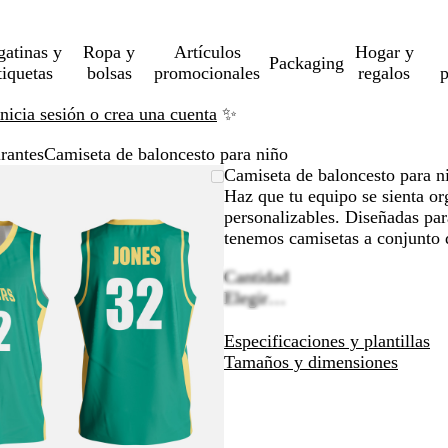
gatinas y
Ropa y
Artículos
Hogar y
Packaging
tiquetas
bolsas
promocionales
regalos
p
Inicia sesión o crea una cuenta
✨
rantes
Camiseta de baloncesto para niño
Imagen
Acercado
Utiliza
Haz
Camiseta de baloncesto para n
ampliable
hasta
las
clic
Haz que tu equipo se sienta or
mínimo
teclas
para
personalizables. Diseñadas par
de
expandir
tenemos camisetas a conjunto 
más
Cantidad
y
Elegir…
menos
para
Especificaciones y plantillas
ampliar
Tamaños y dimensiones
y
alejar
y
las
flechas