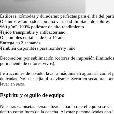
para
moverte
por
Estilosas, cómodas y duraderas: perfectas para el día del part
la
Distintos estampados con una variedad ilimitada de colores
imagen
160 g/m², 100% poliéster de alto rendimiento
Tejido transpirable y antibacteriano
Disponibles en tallas de 6 a 14 años
Entrega en 3 semanas
También disponibles para hombre y niño
Decoración:
por sublimación (colores de impresión ilimitados
permanente de colores vivos).
Instrucciones de lavado:
lavar a máquina en agua fría con el
delicadas. No usar lejía ni suavizante. Secar en secadora a t
lavar en seco.
Espíritu y orgullo de equipo
Nuestras camisetas personalizadas harán que el equipo se sie
dentro como fuera de la cancha. Al estar personalizadas con l