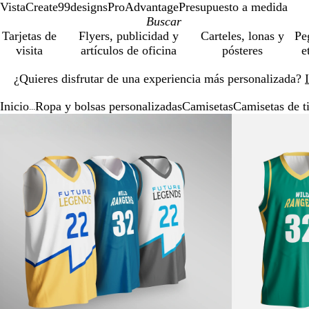
VistaCreate
99designs
ProAdvantage
Presupuesto a medida
Tarjetas de
Flyers, publicidad y
Carteles, lonas y
Pe
visita
artículos de oficina
pósteres
e
Diapositiva
¿Quieres disfrutar de una experiencia más personalizada?
1
de
Inicio
Ropa y bolsas personalizadas
Camisetas
Camisetas de ti
1
...
Diapositiva
Imagen
Acercado
Utiliza
Haz
1
ampliable
hasta
las
clic
de
mínimo
teclas
para
2
de
expandir
más
y
menos
para
ampliar
y
alejar
y
las
flechas