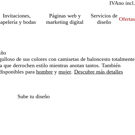
IVA
incl.
no incl.
Invitaciones,
Páginas web y
Servicios de
Ofertas
apelería y bodas
marketing digital
diseño
iño
gulloso de sus colores con camisetas de baloncesto totalmente
a que derrochen estilo mientras anotan tantos. También
disponibles para
hombre
y
mujer
.
Descubre más detalles
Loading
options
Sube tu diseño