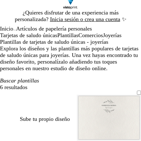
Diapositiva
¿Quieres disfrutar de una experiencia más
1
personalizada?
Inicia sesión o crea una cuenta
✨
de
Inicio
Artículos de papelería personales
1
...
Tarjetas de saludo únicas
Plantillas
Comercios
Joyerías
Plantillas de tarjetas de saludo únicas - joyerías
Explora los diseños y las plantillas más populares de tarjetas
de saludo únicas para joyerías. Una vez hayas encontrado tu
diseño favorito, personalízalo añadiendo tus toques
personales en nuestro estudio de diseño online.
Buscar plantillas
6 resultados
Filtros
Sube tu propio diseño