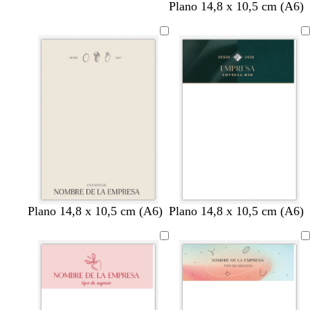
Plano 14,8 x 10,5 cm (A6)
c
r
g
a
g
b
v
g
m
Plano 14,8 x 10,5 cm (A6)
Plano 14,8 x 10,5 cm (A6)
r
o
r
c
r
l
e
r
a
e
s
i
e
i
a
r
i
r
m
a
s
r
s
n
d
s
r
a
c
o
c
c
e
o
ó
l
l
o
b
s
n
a
a
o
c
o