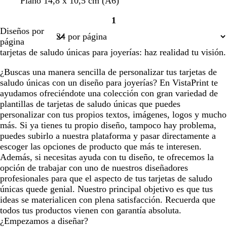
r
r
c
a
Plano 14,8 x 10,5 cm (A6)
o
o
r
z
1
s
s
e
u
Página
Diseños por
a
a
m
l
1
página
c
c
a
c
tarjetas de saludo únicas para joyerías: haz realidad tu visión.
l
l
l
a
a
a
¿Buscas una manera sencilla de personalizar tus tarjetas de
r
r
r
saludo únicas con un diseño para joyerías? En VistaPrint te
o
o
o
ayudamos ofreciéndote una colección con gran variedad de
plantillas de tarjetas de saludo únicas que puedes
personalizar con tus propios textos, imágenes, logos y mucho
más. Si ya tienes tu propio diseño, tampoco hay problema,
puedes subirlo a nuestra plataforma y pasar directamente a
escoger las opciones de producto que más te interesen.
Además, si necesitas ayuda con tu diseño, te ofrecemos la
opción de trabajar con uno de nuestros diseñadores
profesionales para que el aspecto de tus tarjetas de saludo
únicas quede genial. Nuestro principal objetivo es que tus
ideas se materialicen con plena satisfacción. Recuerda que
todos tus productos vienen con garantía absoluta.
¿Empezamos a diseñar?