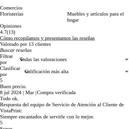
Comercios
Floristerías
Muebles y artículos para el
hogar
Opiniones
13
4.7
(
13
)
reseñas
Cómo recopilamos y presentamos las reseñas
Valorado por 13 clientes
Mis
búsquedas
Filtrar
por
Clasificar
por
5
Buen precio.
8 jul 2024
|
Mar
|
Compra verificada
Todo ok.
Respuesta del equipo de Servicio de Atención al Cliente de
VistaPrint:
Siempre encantados de servirle con lo mejor.
5
Super