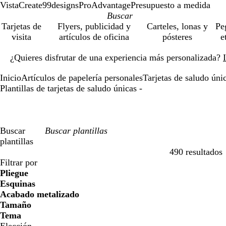
VistaCreate
99designs
ProAdvantage
Presupuesto a medida
Tarjetas de
Flyers, publicidad y
Carteles, lonas y
Pe
visita
artículos de oficina
pósteres
e
Diapositiva
¿Quieres disfrutar de una experiencia más personalizada?
1
de
Inicio
Artículos de papelería personales
Tarjetas de saludo úni
1
Plantillas de tarjetas de saludo únicas -
Buscar
plantillas
490 resultados
Filtros
Filtrar por
Pliegue
Esquinas
Acabado metalizado
Tamaño
Tema