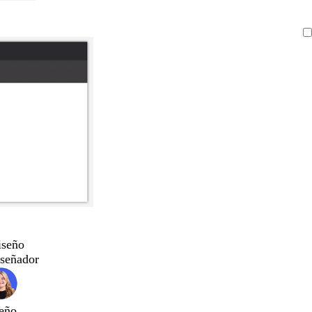
iseño
iseñador
eño