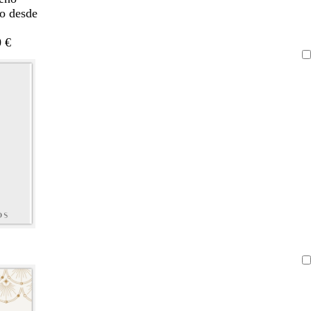
do desde
 €