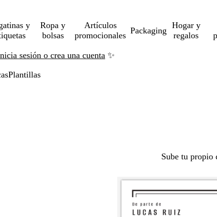
gatinas y
Ropa y
Artículos
Hogar y
Packaging
tiquetas
bolsas
promocionales
regalos
p
Inicia sesión o crea una cuenta
✨
cas
Plantillas
Sube tu propio 