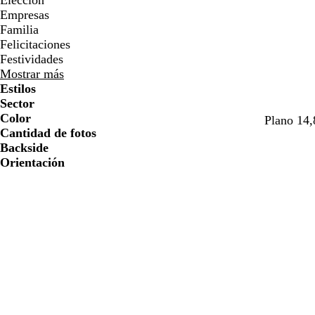
Elección
Empresas
Familia
Felicitaciones
Festividades
Mostrar más
Estilos
Sector
Color
b
b
b
b
b
b
Plano 14,
Cantidad de fotos
l
l
l
l
l
l
Backside
a
a
a
a
a
a
Orientación
n
n
n
n
n
n
c
c
c
c
c
c
o
o
o
o
o
o