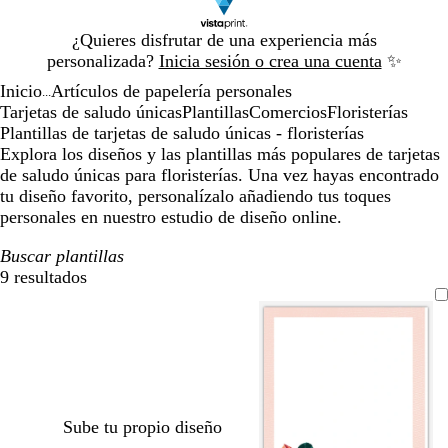
Diapositiva
¿Quieres disfrutar de una experiencia más
1
personalizada?
Inicia sesión o crea una cuenta
✨
de
Inicio
Artículos de papelería personales
1
...
Tarjetas de saludo únicas
Plantillas
Comercios
Floristerías
Plantillas de tarjetas de saludo únicas - floristerías
Explora los diseños y las plantillas más populares de tarjetas
de saludo únicas para floristerías. Una vez hayas encontrado
tu diseño favorito, personalízalo añadiendo tus toques
personales en nuestro estudio de diseño online.
Buscar plantillas
9 resultados
Filtros
Sube tu propio diseño