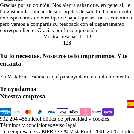
Gracias por su opinión. Nos alegra saber que, en general, le
ha gustado la calidad de sus tarjetas de saludo. De momento,
no disponemos de otro tipo de papel que sea más económico,
pero vamos a compartir su feedback con el departamento
correspondiente. Gracias por la comprensión.
Mostrar reseñas
11-13
1
2
3
Ir
Ir
Ir
a
a
a
Tú lo necesitas. Nosotros te lo imprimimos. Y te
la
la
la
encanta.
página
página
página
En VistaPrint estamos
aquí para ayudarte
en todo momento.
Te ayudamos
Nuestra empresa
932 204 456
Inicio
Política de privacidad y cookies
Términos y condiciones
Aviso legal
Una empresa de CIMPRESS
© VistaPrint, 2001-2026. Todos