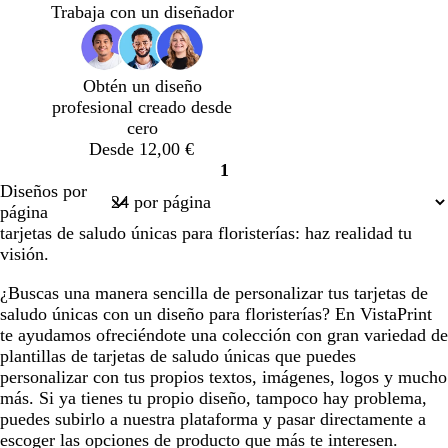
s
s
s
s
s
d
a
d
t
Trabaja con un diseñador
c
c
c
c
c
e
c
e
a
l
l
l
l
l
o
l
a
d
a
a
a
a
a
l
a
z
o
Obtén un diseño
r
r
r
r
r
i
r
u
profesional creado desde
o
o
o
o
o
v
o
l
cero
a
a
Desde 12,00 €
d
1
o
Página
Diseños por
1
página
tarjetas de saludo únicas para floristerías: haz realidad tu
visión.
¿Buscas una manera sencilla de personalizar tus tarjetas de
saludo únicas con un diseño para floristerías? En VistaPrint
te ayudamos ofreciéndote una colección con gran variedad de
plantillas de tarjetas de saludo únicas que puedes
personalizar con tus propios textos, imágenes, logos y mucho
más. Si ya tienes tu propio diseño, tampoco hay problema,
puedes subirlo a nuestra plataforma y pasar directamente a
escoger las opciones de producto que más te interesen.