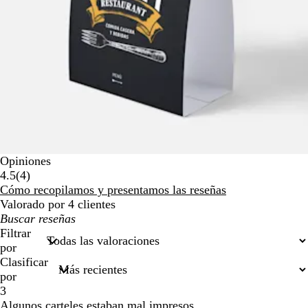
Opiniones
4
4.5
(
4
)
reseñas
Cómo recopilamos y presentamos las reseñas
Valorado por 4 clientes
Mis
búsquedas
Filtrar
por
Clasificar
por
3
Algunos carteles estaban mal impresos