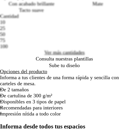
Con acabado brillante
Mate
por
por
por
por
por
Tacto suave
la
la
la
la
la
Cantidad
imagen
imagen
imagen
imagen
image
Loading
10
options
25
50
75
100
Ver más cantidades
Consulta nuestras plantillas
Sube tu diseño
Opciones del producto
Informa a tus clientes de una forma rápida y sencilla con
carteles de mesa.
De 2 tamaños
De cartulina de 300 g/m²
Disponibles en 3 tipos de papel
Recomendadas para interiores
Impresión nítida a todo color
Informa desde todos tus espacios