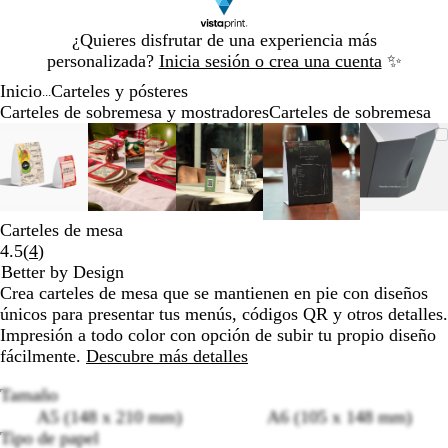
Diapositiva
¿Quieres disfrutar de una experiencia más
1
personalizada?
Inicia sesión o crea una cuenta
✨
de
Inicio
Carteles y pósteres
1
...
Carteles de sobremesa y mostradores
Carteles de sobremesa
Diapositiva
Imagen
Acercado
Utiliza
Haz
Imagen
Acercado
Utiliza
Haz
Imagen
Acercado
Utiliza
Haz
Imagen
Acercado
Utiliza
Haz
Image
Acerc
Utiliz
Haz
1
ampliable
hasta
las
clic
ampliable
hasta
las
clic
ampliable
hasta
las
clic
ampliable
hasta
las
clic
ampli
hasta
las
clic
de
mínimo
teclas
para
mínimo
teclas
para
mínimo
teclas
para
mínimo
teclas
para
míni
teclas
para
5
de
expandir
de
expandir
de
expandir
de
expandir
de
expan
más
más
más
más
más
Carteles de mesa
y
y
y
y
y
Leer
4.5
(
4
)
menos
menos
menos
menos
meno
4
Better by Design
para
para
para
para
para
reseñas
Crea carteles de mesa que se mantienen en pie con diseños
ampliar
ampliar
ampliar
ampliar
ampli
únicos para presentar tus menús, códigos QR y otros detalles.
y
y
y
y
y
Impresión a todo color con opción de subir tu propio diseño
alejar
alejar
alejar
alejar
alejar
fácilmente.
Descubre más detalles
y
y
y
y
y
las
las
las
las
las
Tamaño
flechas
flechas
flechas
flechas
flecha
A5 (148 x 210 mm)
A6 (105 x 148 mm)
para
para
para
para
para
Tipo de papel
moverte
moverte
moverte
moverte
mover