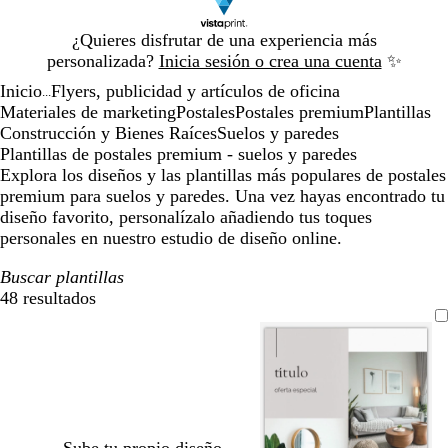
Diapositiva
¿Quieres disfrutar de una experiencia más
1
personalizada?
Inicia sesión o crea una cuenta
✨
de
Inicio
Flyers, publicidad y artículos de oficina
1
...
Materiales de marketing
Postales
Postales premium
Plantillas
Construcción y Bienes Raíces
Suelos y paredes
Plantillas de postales premium - suelos y paredes
Explora los diseños y las plantillas más populares de postales
premium para suelos y paredes. Una vez hayas encontrado tu
diseño favorito, personalízalo añadiendo tus toques
personales en nuestro estudio de diseño online.
Buscar plantillas
48 resultados
Filtros