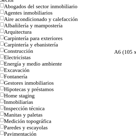
Sector
Abogados del sector inmobiliario
Agentes inmobiliarios
Aire acondicionado y calefacción
Albañilería y mampostería
Arquitectura
Carpintería para exteriores
Carpintería y ebanistería
Construcción
g
g
g
g
g
A6 (105 
Electricistas
r
r
r
r
r
Energía y medio ambiente
i
i
i
i
i
Excavación
s
s
s
s
s
Fontanería
c
c
c
c
Gestores inmobiliarios
l
l
l
l
Hipotecas y préstamos
a
a
a
a
Home staging
r
r
r
r
Inmobiliarias
o
o
o
o
Inspección técnica
Manitas y paletas
Medición topográfica
Paredes y escayolas
Pavimentación