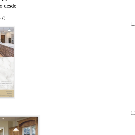
do desde
 €