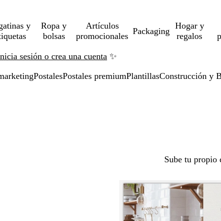
gatinas y
Ropa y
Artículos
Hogar y
Packaging
tiquetas
bolsas
promocionales
regalos
p
Inicia sesión o crea una cuenta
✨
marketing
Postales
Postales premium
Plantillas
Construcción y B
Sube tu propio 