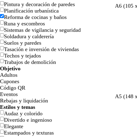
Pintura y decoración de paredes
g
v
v
v
g
A6 (105 
Planificación urbanística
r
e
e
e
r
Reforma de cocinas y baños
i
r
r
r
i
Runa y escombros
s
d
d
d
s
Sistemas de vigilancia y seguridad
e
e
e
Soldadura y calderería
o
e
a
Suelos y paredes
l
s
z
Tasación e inversión de viviendas
i
p
u
Techos y tejados
v
u
l
Trabajos de demolición
a
m
a
Objetivo
a
d
Adultos
d
o
Cupones
e
Código QR
m
Eventos
a
g
g
c
c
r
r
g
g
g
g
A5 (148 
Rebajas y liquidación
r
r
r
r
r
o
o
r
r
r
r
Estilos y temas
i
i
e
e
s
s
i
i
i
i
Audaz y colorido
s
s
m
m
a
a
s
s
s
s
Divertido e ingenioso
c
c
a
a
c
c
c
c
c
c
Elegante
l
l
l
l
l
l
l
l
Estampados y texturas
a
a
a
a
a
a
a
a