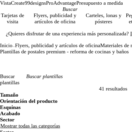
VistaCreate
99designs
ProAdvantage
Presupuesto a medida
Tarjetas de
Flyers, publicidad y
Carteles, lonas y
Pe
visita
artículos de oficina
pósteres
e
Diapositiva
¿Quieres disfrutar de una experiencia más personalizada?
1
de
Inicio
Flyers, publicidad y artículos de oficina
Materiales de 
1
...
Plantillas de postales premium - reforma de cocinas y baños
Buscar
plantillas
41 resultados
Filtros
Tamaño
Orientación del producto
Esquinas
Acabado
Sector
Mostrar todas las categorías