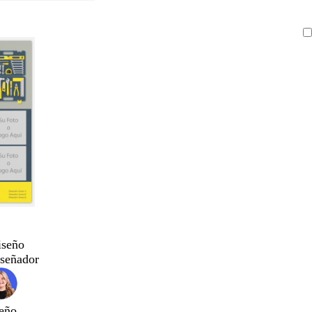
iseño
iseñador
eño