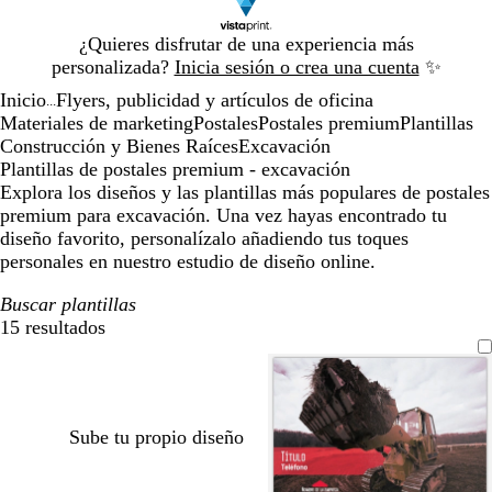
Diapositiva
¿Quieres disfrutar de una experiencia más
1
personalizada?
Inicia sesión o crea una cuenta
✨
de
Inicio
Flyers, publicidad y artículos de oficina
1
...
Materiales de marketing
Postales
Postales premium
Plantillas
Construcción y Bienes Raíces
Excavación
Plantillas de postales premium - excavación
Explora los diseños y las plantillas más populares de postales
premium para excavación. Una vez hayas encontrado tu
diseño favorito, personalízalo añadiendo tus toques
personales en nuestro estudio de diseño online.
Buscar plantillas
15 resultados
Filtros
Sube tu propio diseño