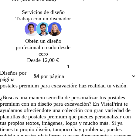
m
a
e
z
r
r
e
r
r
a
r
r
u
i
i
r
i
i
Servicios de diseño
r
r
d
l
s
s
d
s
s
Trabaja con un diseñador
i
ó
e
c
o
o
e
o
o
l
n
o
l
s
s
e
s
s
l
l
a
c
c
s
c
c
Obtén un diseño
o
i
r
u
u
m
u
u
profesional creado desde
v
o
r
r
e
r
r
cero
a
o
o
r
o
o
Desde 12,00 €
a
1
l
Página
Diseños por
d
1
página
a
postales premium para excavación: haz realidad tu visión.
¿Buscas una manera sencilla de personalizar tus postales
premium con un diseño para excavación? En VistaPrint te
ayudamos ofreciéndote una colección con gran variedad de
plantillas de postales premium que puedes personalizar con
tus propios textos, imágenes, logos y mucho más. Si ya
tienes tu propio diseño, tampoco hay problema, puedes
subirlo a nuestra plataforma y pasar directamente a escoger